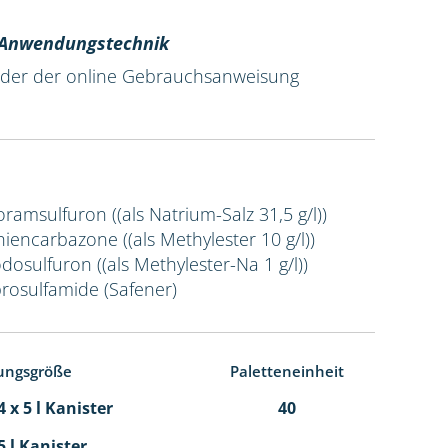
r Anwendungstechnik
 oder der online Gebrauchsanweisung
Foramsulfuron ((als Natrium-Salz 31,5 g/l))
Thiencarbazone ((als Methylester 10 g/l))
odosulfuron ((als Methylester-Na 1 g/l))
prosulfamide (Safener)
ungsgröße
Paletteneinheit
 x 5 l Kanister
40
5 l Kanister