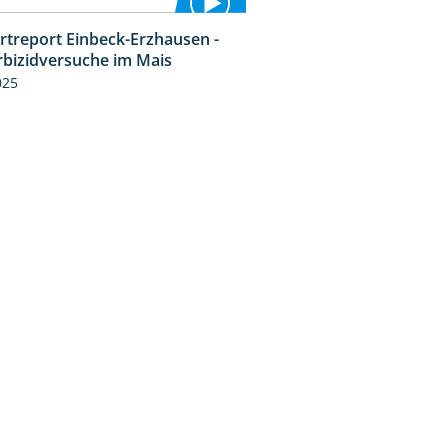
rtreport Einbeck-Erzhausen -
7:04
rbizidversuche im Mais
025