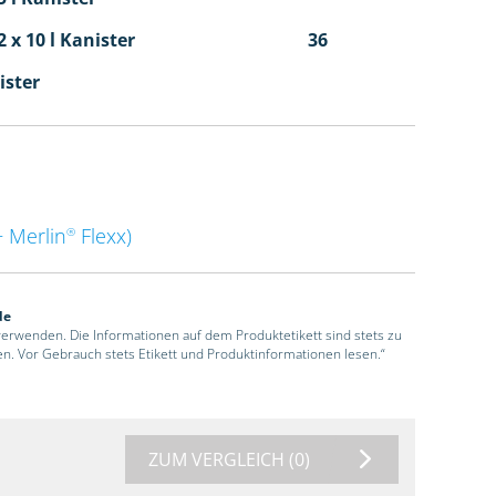
 x 10 l Kanister
36
ister
 Merlin
Flexx)
®
de
 verwenden. Die Informationen auf dem Produktetikett sind stets zu
en. Vor Gebrauch stets Etikett und Produktinformationen lesen.“
ZUM VERGLEICH
(0)