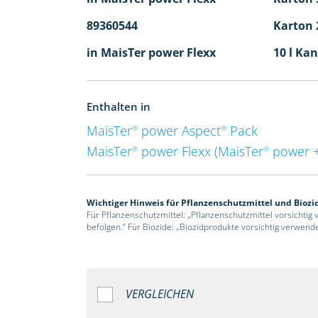
89360544
Karton 2
in MaisTer power Flexx
10 l Kan
Enthalten in
MaisTer
power Aspect
Pack
®
®
MaisTer
power Flexx (MaisTer
power +
®
®
Wichtiger Hinweis für Pflanzenschutzmittel und Biozi
Für Pflanzenschutzmittel: „Pflanzenschutzmittel vorsichtig
befolgen.“ Für Biozide: „Biozidprodukte vorsichtig verwend
VERGLEICHEN