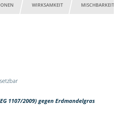
IONEN
WIRKSAMKEIT
MISCHBARKEIT
G
nsetzbar
 (EG 1107/2009) gegen Erdmandelgras