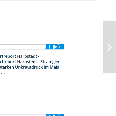
rtreport Harpstedt -
9:11
rtreport Harpstedt - Strategien
starken Unkrautdruck im Mais
026