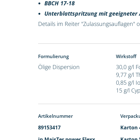
BBCH 17-18
Unterblattspritzung mit geeignete
Details im Reiter "Zulassungsauflagen"
Formulierung
Wirkstoff
Ölige Dispersion
30,0 g/l 
9,77 g/l 
0,85 g/l I
15 g/l Cy
Artikelnummer
Verpack
89153417
Karton 4
in MaisTer power Flexx
Karton 