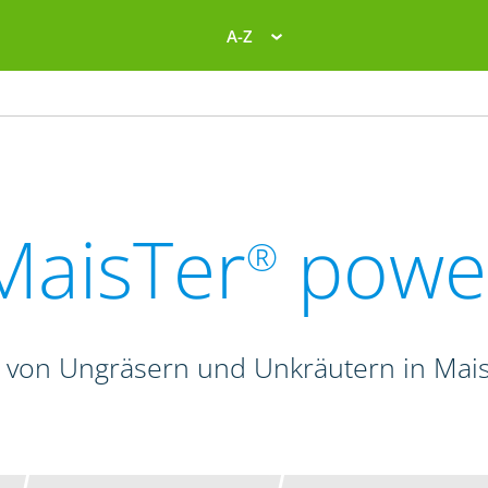
A-Z
MaisTer
powe
®
 von Ungräsern und Unkräutern in Mais