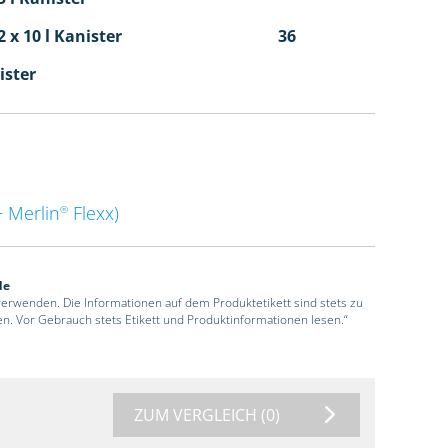
 x 10 l Kanister
36
ister
 Merlin
Flexx)
®
de
 verwenden. Die Informationen auf dem Produktetikett sind stets zu
en. Vor Gebrauch stets Etikett und Produktinformationen lesen.“
ZUM VERGLEICH
(0)