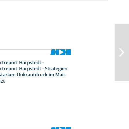
rtreport Harpstedt -
9:11
rtreport Harpstedt - Strategien
starken Unkrautdruck im Mais
026