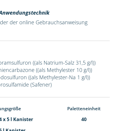
r Anwendungstechnik
 oder der online Gebrauchsanweisung
Foramsulfuron ((als Natrium-Salz 31,5 g/l))
Thiencarbazone ((als Methylester 10 g/l))
odosulfuron ((als Methylester-Na 1 g/l))
prosulfamide (Safener)
ungsgröße
Paletteneinheit
 x 5 l Kanister
40
5 l Kanister