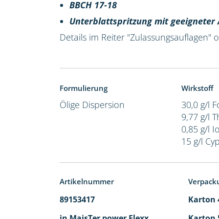
BBCH 17-18
Unterblattspritzung mit geeignete
Details im Reiter "Zulassungsauflagen"
Formulierung
Wirkstoff
Ölige Dispersion
30,0 g/l 
9,77 g/l 
0,85 g/l I
15 g/l Cy
Artikelnummer
Verpack
89153417
Karton 4
in MaisTer power Flexx
Karton 