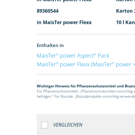
89360544
Karton 2
in MaisTer power Flexx
10 l Kan
Enthalten in
MaisTer
power Aspect
Pack
®
®
MaisTer
power Flexx (MaisTer
power +
®
®
Wichtiger Hinweis für Pflanzenschutzmittel und Biozi
Für Pflanzenschutzmittel: „Pflanzenschutzmittel vorsichtig
befolgen.“ Für Biozide: „Biozidprodukte vorsichtig verwend
VERGLEICHEN