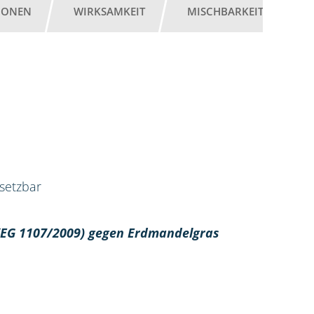
IONEN
WIRKSAMKEIT
MISCHBARKEIT
G
nsetzbar
 (EG 1107/2009) gegen Erdmandelgras