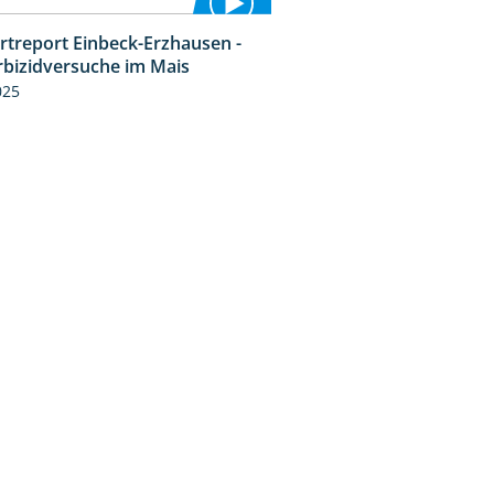
rtreport Einbeck-Erzhausen -
7:04
rbizidversuche im Mais
025