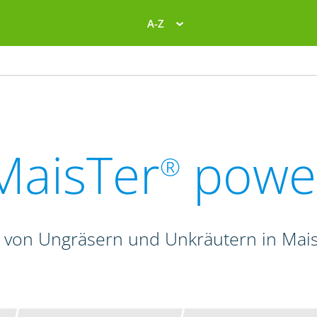
A-Z
MaisTer
powe
®
 von Ungräsern und Unkräutern in Mais