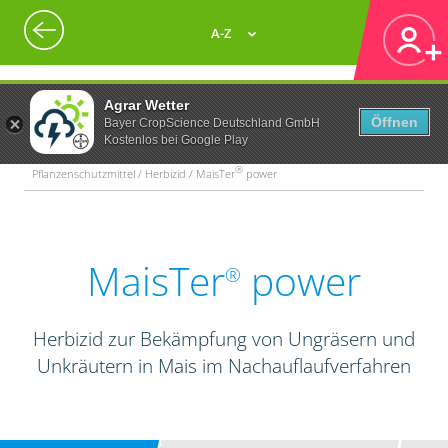
A-Z
Agrar Wetter
Öffnen
Bayer CropScience Deutschland GmbH
Kostenlos bei Google Play
®
Pflanzenschutzmittel / Herbizid / MaisTer
power
MaisTer
power
®
Herbizid zur Bekämpfung von Ungräsern und
Unkräutern in Mais im Nachauflaufverfahren