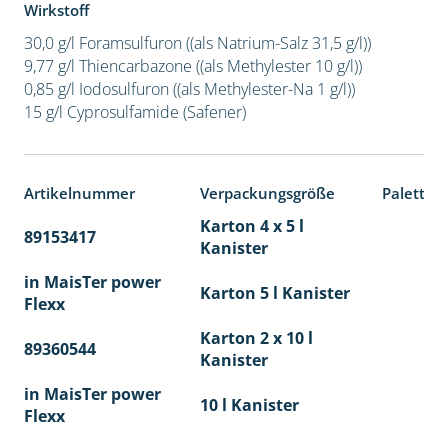
Wirkstoff
30,0 g/l Foramsulfuron ((als Natrium-Salz 31,5 g/l))
9,77 g/l Thiencarbazone ((als Methylester 10 g/l))
0,85 g/l Iodosulfuron ((als Methylester-Na 1 g/l))
15 g/l Cyprosulfamide (Safener)
Artikelnummer
Verpackungsgröße
Paletten
Karton 4 x 5 l
89153417
40
Kanister
in MaisTer power
Karton 5 l Kanister
Flexx
Karton 2 x 10 l
89360544
36
Kanister
in MaisTer power
10 l Kanister
Flexx