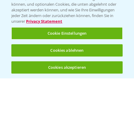
können, und optionalen Cookies, die unten abgelehnt oder
akzeptiert werden können, und wie Sie Ihre Einwilligungen
jeder Zeit ändern oder zurückziehen können, finden Sie in
unserer
Privacy Statement
Entdecken Sie unsere Agrar-Apps
Cookie Einstellungen
App Übersicht
Cookies ablehnen
Cookies akzeptieren
Öffnen
Bis zu 4 Produkte vergleichen:
(noch 4)
Bayer Links
Bayer Global
Bayer CropScience World