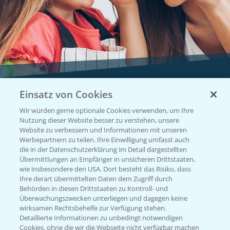
Einsatz von Cookies
Vegetables by Bayer
Wir würden gerne optionale Cookies verwenden, um Ihre
Gemüsesaatgut von
Nutzung dieser Website besser zu verstehen, unsere
Website zu verbessern und Informationen mit unseren
Vegetables Bayer
Werbepartnern zu teilen. Ihre Einwilligung umfasst auch
die in der Datenschutzerklärung im Detail dargestellten
Übermittlungen an Empfänger in unsicheren Drittstaaten,
wie insbesondere den USA. Dort besteht das Risiko, dass
WEBSITE BESUCHEN
Ihre derart übermittelten Daten dem Zugriff durch
Behörden in diesen Drittstaaten zu Kontroll- und
Überwachungszwecken unterliegen und dagegen keine
wirksamen Rechtsbehelfe zur Verfügung stehen.
Detaillierte Informationen zu unbedingt notwendigen
Cookies, ohne die wir die Webseite nicht verfügbar machen