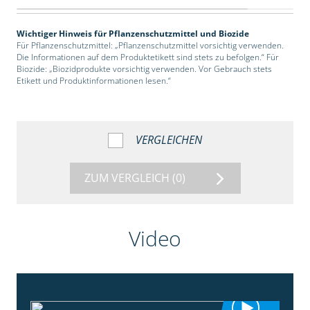
Wichtiger Hinweis für Pflanzenschutzmittel und Biozide
Für Pflanzenschutzmittel: „Pflanzenschutzmittel vorsichtig verwenden.
Die Informationen auf dem Produktetikett sind stets zu befolgen.“ Für
Biozide: „Biozidprodukte vorsichtig verwenden. Vor Gebrauch stets
Etikett und Produktinformationen lesen.“
VERGLEICHEN
ZUM VERGLEICH
(0)
Video