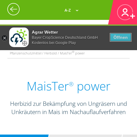
A-Z
Agrar Wetter
Öffnen
Bayer CropScience Deutschland GmbH
Kostenlos bei Google Play
®
Pflanzenschutzmittel / Herbizid / MaisTer
power
MaisTer
power
®
Herbizid zur Bekämpfung von Ungräsern und
Unkräutern in Mais im Nachauflaufverfahren