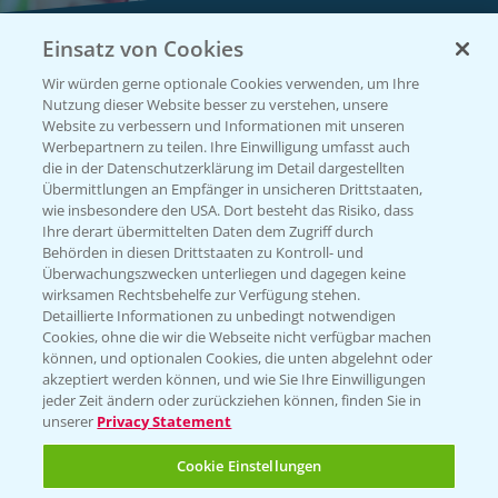
Einsatz von Cookies
Vegetables by Bayer
Wir würden gerne optionale Cookies verwenden, um Ihre
Gemüsesaatgut von
Nutzung dieser Website besser zu verstehen, unsere
Website zu verbessern und Informationen mit unseren
Vegetables Bayer
Werbepartnern zu teilen. Ihre Einwilligung umfasst auch
die in der Datenschutzerklärung im Detail dargestellten
Übermittlungen an Empfänger in unsicheren Drittstaaten,
wie insbesondere den USA. Dort besteht das Risiko, dass
WEBSITE BESUCHEN
Ihre derart übermittelten Daten dem Zugriff durch
Behörden in diesen Drittstaaten zu Kontroll- und
Überwachungszwecken unterliegen und dagegen keine
wirksamen Rechtsbehelfe zur Verfügung stehen.
Detaillierte Informationen zu unbedingt notwendigen
Cookies, ohne die wir die Webseite nicht verfügbar machen
können, und optionalen Cookies, die unten abgelehnt oder
akzeptiert werden können, und wie Sie Ihre Einwilligungen
jeder Zeit ändern oder zurückziehen können, finden Sie in
unserer
Privacy Statement
Entdecken Sie unsere Agrar-Apps
Cookie Einstellungen