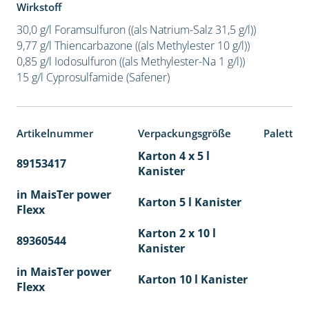
Wirkstoff
30,0 g/l Foramsulfuron ((als Natrium-Salz 31,5 g/l))
9,77 g/l Thiencarbazone ((als Methylester 10 g/l))
0,85 g/l Iodosulfuron ((als Methylester-Na 1 g/l))
15 g/l Cyprosulfamide (Safener)
Artikelnummer
Verpackungsgröße
Paletten
Karton 4 x 5 l
89153417
40
Kanister
in MaisTer power
Karton 5 l Kanister
Flexx
Karton 2 x 10 l
89360544
36
Kanister
in MaisTer power
Karton 10 l Kanister
Flexx