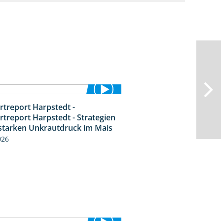
rtreport Harpstedt -
9:11
rtreport Harpstedt - Strategien
starken Unkrautdruck im Mais
026