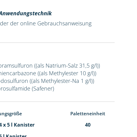
r Anwendungstechnik
 oder der online Gebrauchsanweisung
Foramsulfuron ((als Natrium-Salz 31,5 g/l))
Thiencarbazone ((als Methylester 10 g/l))
odosulfuron ((als Methylester-Na 1 g/l))
prosulfamide (Safener)
ungsgröße
Paletteneinheit
 x 5 l Kanister
40
5 l Kanister