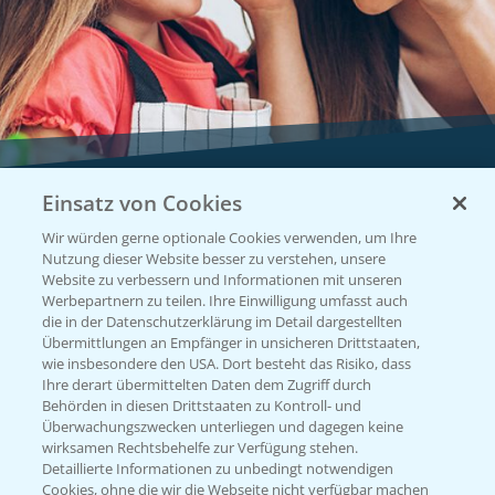
Einsatz von Cookies
Vegetables by Bayer
Wir würden gerne optionale Cookies verwenden, um Ihre
Gemüsesaatgut von
Nutzung dieser Website besser zu verstehen, unsere
Website zu verbessern und Informationen mit unseren
Vegetables Bayer
Werbepartnern zu teilen. Ihre Einwilligung umfasst auch
die in der Datenschutzerklärung im Detail dargestellten
Übermittlungen an Empfänger in unsicheren Drittstaaten,
wie insbesondere den USA. Dort besteht das Risiko, dass
WEBSITE BESUCHEN
Ihre derart übermittelten Daten dem Zugriff durch
Behörden in diesen Drittstaaten zu Kontroll- und
Überwachungszwecken unterliegen und dagegen keine
wirksamen Rechtsbehelfe zur Verfügung stehen.
Detaillierte Informationen zu unbedingt notwendigen
Cookies, ohne die wir die Webseite nicht verfügbar machen