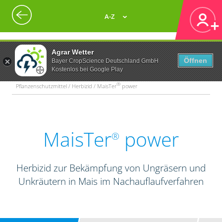
A-Z
Agrar Wetter
Öffnen
Bayer CropScience Deutschland GmbH
Kostenlos bei Google Play
®
Pflanzenschutzmittel / Herbizid / MaisTer
power
MaisTer
power
®
Herbizid zur Bekämpfung von Ungräsern und
Unkräutern in Mais im Nachauflaufverfahren