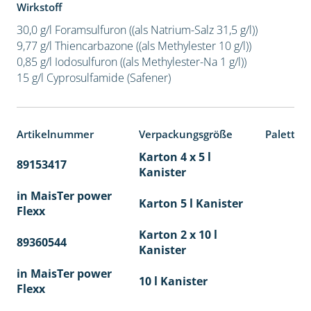
Wirkstoff
30,0 g/l Foramsulfuron ((als Natrium-Salz 31,5 g/l))
9,77 g/l Thiencarbazone ((als Methylester 10 g/l))
0,85 g/l Iodosulfuron ((als Methylester-Na 1 g/l))
15 g/l Cyprosulfamide (Safener)
Artikelnummer
Verpackungsgröße
Paletten
Karton 4 x 5 l
89153417
40
Kanister
in MaisTer power
Karton 5 l Kanister
Flexx
Karton 2 x 10 l
89360544
36
Kanister
in MaisTer power
10 l Kanister
Flexx