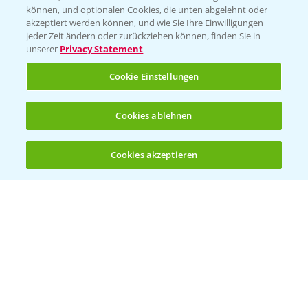
können, und optionalen Cookies, die unten abgelehnt oder
akzeptiert werden können, und wie Sie Ihre Einwilligungen
jeder Zeit ändern oder zurückziehen können, finden Sie in
unserer
Privacy Statement
Entdecken Sie unsere Agrar-Apps
Cookie Einstellungen
App Übersicht
Cookies ablehnen
Cookies akzeptieren
Öffnen
Bis zu 4 Produkte vergleichen:
(noch 4)
Bayer Links
Bayer Global
Bayer CropScience World