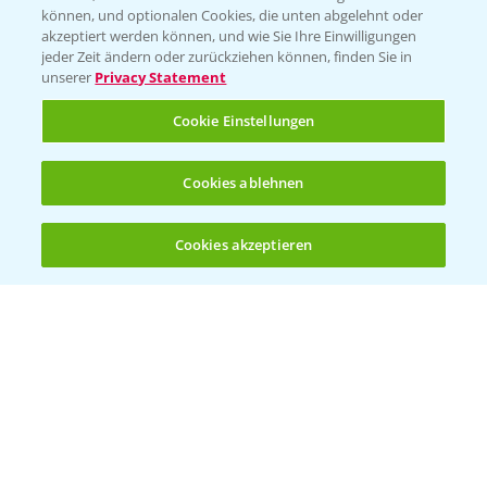
können, und optionalen Cookies, die unten abgelehnt oder
akzeptiert werden können, und wie Sie Ihre Einwilligungen
jeder Zeit ändern oder zurückziehen können, finden Sie in
unserer
Privacy Statement
Entdecken Sie unsere Agrar-Apps
Cookie Einstellungen
App Übersicht
Cookies ablehnen
Cookies akzeptieren
Öffnen
Bis zu 4 Produkte vergleichen:
(noch 4)
Bayer Links
Bayer Global
Bayer CropScience World