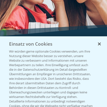
Einsatz von Cookies
Vegetables by Bayer
Wir würden gerne optionale Cookies verwenden, um Ihre
Gemüsesaatgut von
Nutzung dieser Website besser zu verstehen, unsere
Website zu verbessern und Informationen mit unseren
Vegetables Bayer
Werbepartnern zu teilen. Ihre Einwilligung umfasst auch
die in der Datenschutzerklärung im Detail dargestellten
Übermittlungen an Empfänger in unsicheren Drittstaaten,
wie insbesondere den USA. Dort besteht das Risiko, dass
WEBSITE BESUCHEN
Ihre derart übermittelten Daten dem Zugriff durch
Behörden in diesen Drittstaaten zu Kontroll- und
Überwachungszwecken unterliegen und dagegen keine
wirksamen Rechtsbehelfe zur Verfügung stehen.
Detaillierte Informationen zu unbedingt notwendigen
Cookies, ohne die wir die Webseite nicht verfügbar machen