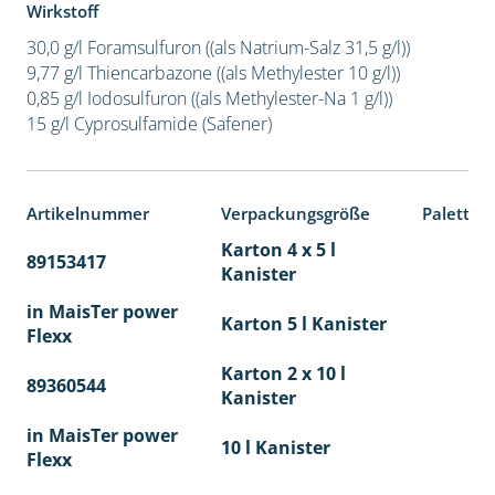
Wirkstoff
30,0 g/l Foramsulfuron ((als Natrium-Salz 31,5 g/l))
9,77 g/l Thiencarbazone ((als Methylester 10 g/l))
0,85 g/l Iodosulfuron ((als Methylester-Na 1 g/l))
15 g/l Cyprosulfamide (Safener)
Artikelnummer
Verpackungsgröße
Paletten
Karton 4 x 5 l
89153417
40
Kanister
in MaisTer power
Karton 5 l Kanister
Flexx
Karton 2 x 10 l
89360544
36
Kanister
in MaisTer power
10 l Kanister
Flexx