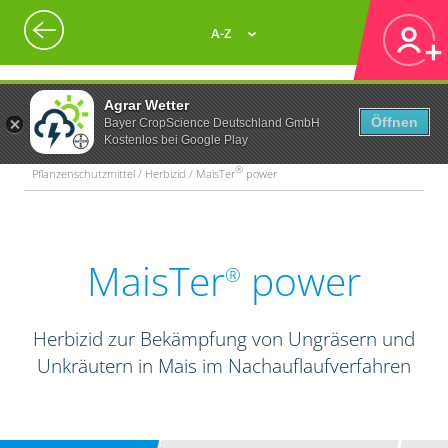
A-Z
Agrar Wetter
Öffnen
Bayer CropScience Deutschland GmbH
Kostenlos bei Google Play
®
Pflanzenschutzmittel / Herbizid / MaisTer
power
MaisTer
power
®
Herbizid zur Bekämpfung von Ungräsern und
Unkräutern in Mais im Nachauflaufverfahren