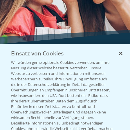
Einsatz von Cookies
Vegetables by Bayer
Wir würden gerne optionale Cookies verwenden, um Ihre
Gemüsesaatgut von
Nutzung dieser Website besser zu verstehen, unsere
Website zu verbessern und Informationen mit unseren
Vegetables Bayer
Werbepartnern zu teilen. Ihre Einwilligung umfasst auch
die in der Datenschutzerklärung im Detail dargestellten
Übermittlungen an Empfänger in unsicheren Drittstaaten,
wie insbesondere den USA. Dort besteht das Risiko, dass
WEBSITE BESUCHEN
Ihre derart übermittelten Daten dem Zugriff durch
Behörden in diesen Drittstaaten zu Kontroll- und
Überwachungszwecken unterliegen und dagegen keine
wirksamen Rechtsbehelfe zur Verfügung stehen.
Detaillierte Informationen zu unbedingt notwendigen
Cookies, ohne die wir die Webseite nicht verfügbar machen