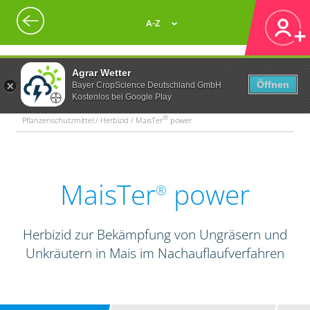
A-Z
Agrar Wetter
Öffnen
Bayer CropScience Deutschland GmbH
Kostenlos bei Google Play
®
Pflanzenschutzmittel / Herbizid / MaisTer
power
MaisTer
power
®
Herbizid zur Bekämpfung von Ungräsern und
Unkräutern in Mais im Nachauflaufverfahren