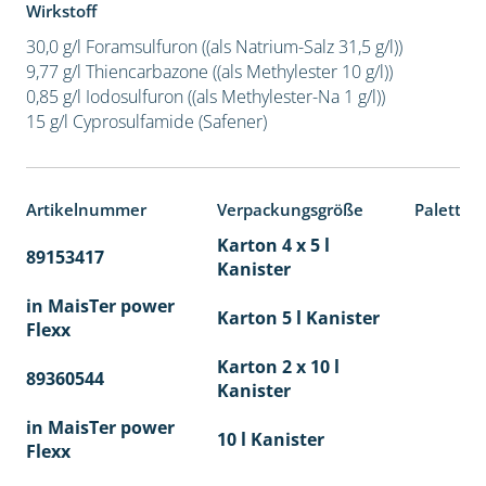
Wirkstoff
30,0 g/l Foramsulfuron ((als Natrium-Salz 31,5 g/l))
9,77 g/l Thiencarbazone ((als Methylester 10 g/l))
0,85 g/l Iodosulfuron ((als Methylester-Na 1 g/l))
15 g/l Cyprosulfamide (Safener)
Artikelnummer
Verpackungsgröße
Paletten
Karton 4 x 5 l
89153417
40
Kanister
in MaisTer power
Karton 5 l Kanister
Flexx
Karton 2 x 10 l
89360544
36
Kanister
in MaisTer power
10 l Kanister
Flexx