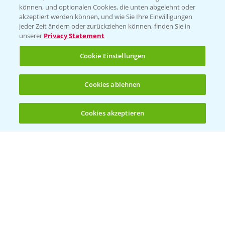
können, und optionalen Cookies, die unten abgelehnt oder
akzeptiert werden können, und wie Sie Ihre Einwilligungen
jeder Zeit ändern oder zurückziehen können, finden Sie in
unserer
Privacy Statement
Entdecken Sie unsere Agrar-Apps
Cookie Einstellungen
App Übersicht
Cookies ablehnen
Cookies akzeptieren
Öffnen
Bis zu 4 Produkte vergleichen:
(noch 4)
Bayer Links
Bayer Global
Bayer CropScience World