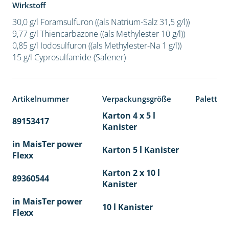
Wirkstoff
30,0 g/l Foramsulfuron ((als Natrium-Salz 31,5 g/l))
9,77 g/l Thiencarbazone ((als Methylester 10 g/l))
0,85 g/l Iodosulfuron ((als Methylester-Na 1 g/l))
15 g/l Cyprosulfamide (Safener)
Artikelnummer
Verpackungsgröße
Paletten
Karton 4 x 5 l
89153417
40
Kanister
in MaisTer power
Karton 5 l Kanister
Flexx
Karton 2 x 10 l
89360544
36
Kanister
in MaisTer power
10 l Kanister
Flexx