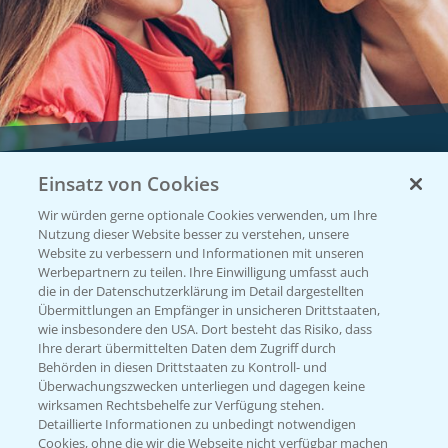
Einsatz von Cookies
Vegetables by Bayer
Wir würden gerne optionale Cookies verwenden, um Ihre
Gemüsesaatgut von
Nutzung dieser Website besser zu verstehen, unsere
Website zu verbessern und Informationen mit unseren
Vegetables Bayer
Werbepartnern zu teilen. Ihre Einwilligung umfasst auch
die in der Datenschutzerklärung im Detail dargestellten
Übermittlungen an Empfänger in unsicheren Drittstaaten,
wie insbesondere den USA. Dort besteht das Risiko, dass
WEBSITE BESUCHEN
Ihre derart übermittelten Daten dem Zugriff durch
Behörden in diesen Drittstaaten zu Kontroll- und
Überwachungszwecken unterliegen und dagegen keine
wirksamen Rechtsbehelfe zur Verfügung stehen.
Detaillierte Informationen zu unbedingt notwendigen
Cookies, ohne die wir die Webseite nicht verfügbar machen