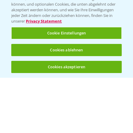
können, und optionalen Cookies, die unten abgelehnt oder
akzeptiert werden können, und wie Sie Ihre Einwilligungen
jeder Zeit ändern oder zurückziehen können, finden Sie in
unserer
Privacy Statement
Entdecken Sie unsere Agrar-Apps
Cookie Einstellungen
App Übersicht
Cookies ablehnen
Cookies akzeptieren
Öffnen
Bis zu 4 Produkte vergleichen:
(noch 4)
Bayer Links
Bayer Global
Bayer CropScience World