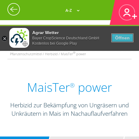
A-Z
Agrar Wetter
Öffnen
Bayer CropScience Deutschland GmbH
Kostenlos bei Google Play
®
Pflanzenschutzmittel / Herbizid / MaisTer
power
MaisTer
power
®
Herbizid zur Bekämpfung von Ungräsern und
Unkräutern in Mais im Nachauflaufverfahren