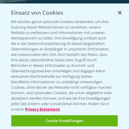
Einsatz von Cookies
Vegetables by Bayer
Wir würden gerne optionale Cookies verwenden, um Ihre
Gemüsesaatgut von
Nutzung dieser Website besser zu verstehen, unsere
Website zu verbessern und Informationen mit unseren
Vegetables Bayer
Werbepartnern zu teilen. Ihre Einwilligung umfasst auch
die in der Datenschutzerklärung im Detail dargestellten
Übermittlungen an Empfänger in unsicheren Drittstaaten,
wie insbesondere den USA. Dort besteht das Risiko, dass
WEBSITE BESUCHEN
Ihre derart übermittelten Daten dem Zugriff durch
Behörden in diesen Drittstaaten zu Kontroll- und
Überwachungszwecken unterliegen und dagegen keine
wirksamen Rechtsbehelfe zur Verfügung stehen.
Detaillierte Informationen zu unbedingt notwendigen
Cookies, ohne die wir die Webseite nicht verfügbar machen
können, und optionalen Cookies, die unten abgelehnt oder
akzeptiert werden können, und wie Sie Ihre Einwilligungen
jeder Zeit ändern oder zurückziehen können, finden Sie in
unserer
Privacy Statement
Entdecken Sie unsere Agrar-Apps
Cookie Einstellungen