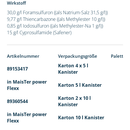
Wirkstoff
30,0 g/l Foramsulfuron ((als Natrium-Salz 31,5 g/l))
9,77 g/l Thiencarbazone ((als Methylester 10 g/l))
0,85 g/l Iodosulfuron ((als Methylester-Na 1 g/l))
15 g/l Cyprosulfamide (Safener)
Artikelnummer
Verpackungsgröße
Paletten
Karton 4 x 5 l
89153417
40
Kanister
in MaisTer power
Karton 5 l Kanister
Flexx
Karton 2 x 10 l
89360544
36
Kanister
in MaisTer power
Karton 10 l Kanister
Flexx