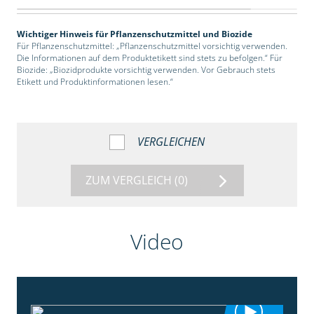
Wichtiger Hinweis für Pflanzenschutzmittel und Biozide
Für Pflanzenschutzmittel: „Pflanzenschutzmittel vorsichtig verwenden.
Die Informationen auf dem Produktetikett sind stets zu befolgen.“ Für
Biozide: „Biozidprodukte vorsichtig verwenden. Vor Gebrauch stets
Etikett und Produktinformationen lesen.“
VERGLEICHEN
ZUM VERGLEICH
(0)
Video