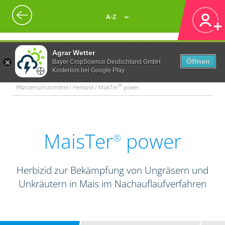
A-Z
Agrar Wetter
Öffnen
Bayer CropScience Deutschland GmbH
Kostenlos bei Google Play
®
Pflanzenschutzmittel / Herbizid / MaisTer
power
MaisTer
power
®
Herbizid zur Bekämpfung von Ungräsern und
Unkräutern in Mais im Nachauflaufverfahren