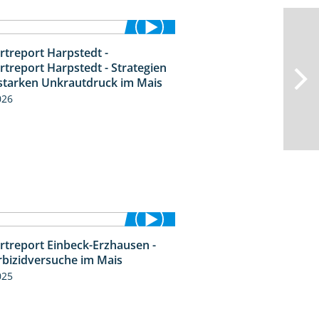
rtreport Harpstedt -
9:11
rtreport Harpstedt - Strategien
starken Unkrautdruck im Mais
026
rtreport Einbeck-Erzhausen -
7:04
rbizidversuche im Mais
025