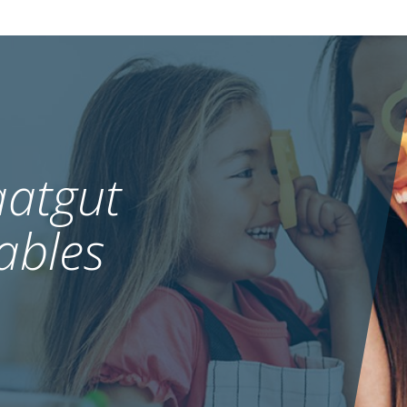
atgut
ables