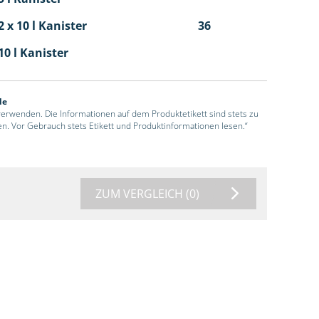
 x 10 l Kanister
36
10 l Kanister
de
 verwenden. Die Informationen auf dem Produktetikett sind stets zu
en. Vor Gebrauch stets Etikett und Produktinformationen lesen.“
ZUM VERGLEICH
(0)