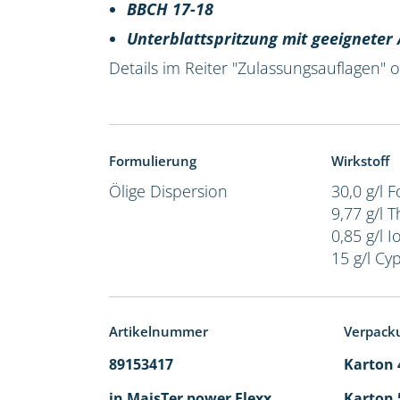
BBCH 17-18
Unterblattspritzung mit geeignete
Details im Reiter "Zulassungsauflagen"
Formulierung
Wirkstoff
Ölige Dispersion
30,0 g/l 
9,77 g/l 
0,85 g/l I
15 g/l Cy
Artikelnummer
Verpack
89153417
Karton 4
in MaisTer power Flexx
Karton 