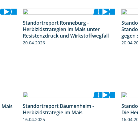
Standortreport Ronneburg -
Stando
1:19
7:01
Herbizidstrategien im Mais unter
Stando
Resistenzdruck und Wirkstoffwegfall
gegen 
20.04.2026
20.04.2
Standortreport Bäumenheim -
Stando
9:27
5:42
m Mais
Herbizidstrategie im Mais
Die He
16.04.2025
16.04.2