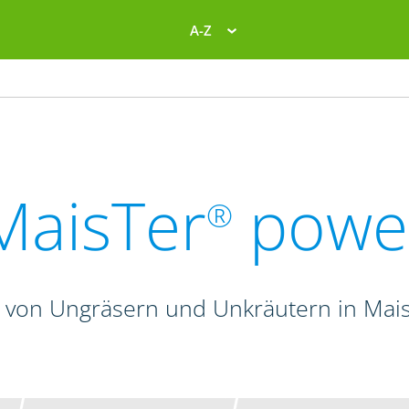
A-Z
MaisTer
powe
®
 von Ungräsern und Unkräutern in Mais