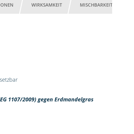
IONEN
WIRKSAMKEIT
MISCHBARKEIT
G
nsetzbar
 (EG 1107/2009) gegen Erdmandelgras