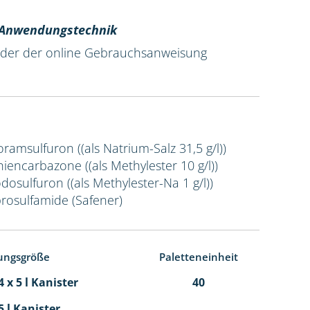
r Anwendungstechnik
 oder der online Gebrauchsanweisung
Foramsulfuron ((als Natrium-Salz 31,5 g/l))
Thiencarbazone ((als Methylester 10 g/l))
odosulfuron ((als Methylester-Na 1 g/l))
prosulfamide (Safener)
ungsgröße
Paletteneinheit
 x 5 l Kanister
40
5 l Kanister