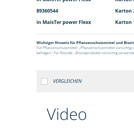
89360544
Karton 2
in MaisTer power Flexx
Karton 
Wichtiger Hinweis für Pflanzenschutzmittel und Biozi
Für Pflanzenschutzmittel: „Pflanzenschutzmittel vorsichtig
befolgen.“ Für Biozide: „Biozidprodukte vorsichtig verwend
VERGLEICHEN
Video