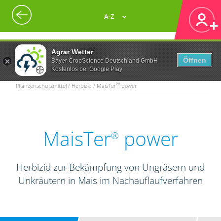
A-Z
Agrar Wetter
Öffnen
Bayer CropScience Deutschland GmbH
Kostenlos bei Google Play
®
Pflanzenschutzmittel / Herbizid / MaisTer
power
MaisTer
power
®
Herbizid zur Bekämpfung von Ungräsern und
Unkräutern in Mais im Nachauflaufverfahren