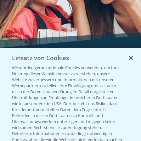
Einsatz von Cookies
Vegetables by Bayer
Wir würden gerne optionale Cookies verwenden, um Ihre
Gemüsesaatgut von
Nutzung dieser Website besser zu verstehen, unsere
Website zu verbessern und Informationen mit unseren
Vegetables Bayer
Werbepartnern zu teilen. Ihre Einwilligung umfasst auch
die in der Datenschutzerklärung im Detail dargestellten
Übermittlungen an Empfänger in unsicheren Drittstaaten,
wie insbesondere den USA. Dort besteht das Risiko, dass
WEBSITE BESUCHEN
Ihre derart übermittelten Daten dem Zugriff durch
Behörden in diesen Drittstaaten zu Kontroll- und
Überwachungszwecken unterliegen und dagegen keine
wirksamen Rechtsbehelfe zur Verfügung stehen.
Detaillierte Informationen zu unbedingt notwendigen
Cookies, ohne die wir die Webseite nicht verfügbar machen