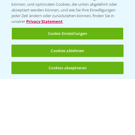
können, und optionalen Cookies, die unten abgelehnt oder
akzeptiert werden können, und wie Sie Ihre Einwilligungen
jeder Zeit ändern oder zurückziehen können, finden Sie in
unserer
Privacy Statement
Entdecken Sie unsere Agrar-Apps
Cookie Einstellungen
App Übersicht
Cookies ablehnen
Cookies akzeptieren
Öffnen
Bis zu 4 Produkte vergleichen:
(noch 4)
Bayer Links
Bayer Global
Bayer CropScience World