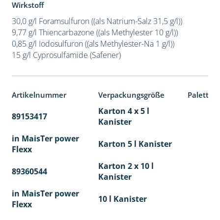
Wirkstoff
30,0 g/l Foramsulfuron ((als Natrium-Salz 31,5 g/l))
9,77 g/l Thiencarbazone ((als Methylester 10 g/l))
0,85 g/l Iodosulfuron ((als Methylester-Na 1 g/l))
15 g/l Cyprosulfamide (Safener)
Artikelnummer
Verpackungsgröße
Paletten
Karton 4 x 5 l
89153417
40
Kanister
in MaisTer power
Karton 5 l Kanister
Flexx
Karton 2 x 10 l
89360544
36
Kanister
in MaisTer power
10 l Kanister
Flexx