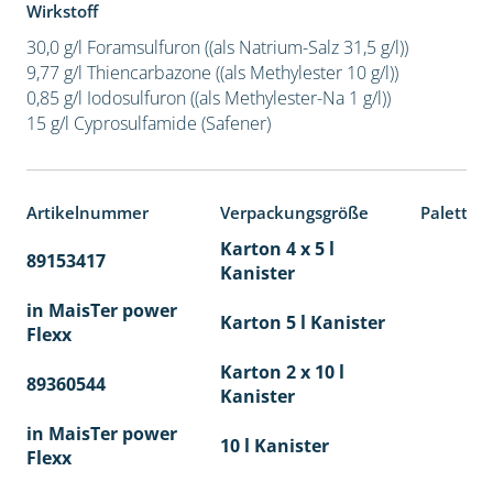
Wirkstoff
30,0 g/l Foramsulfuron ((als Natrium-Salz 31,5 g/l))
9,77 g/l Thiencarbazone ((als Methylester 10 g/l))
0,85 g/l Iodosulfuron ((als Methylester-Na 1 g/l))
15 g/l Cyprosulfamide (Safener)
Artikelnummer
Verpackungsgröße
Paletten
Karton 4 x 5 l
89153417
40
Kanister
in MaisTer power
Karton 5 l Kanister
Flexx
Karton 2 x 10 l
89360544
36
Kanister
in MaisTer power
10 l Kanister
Flexx