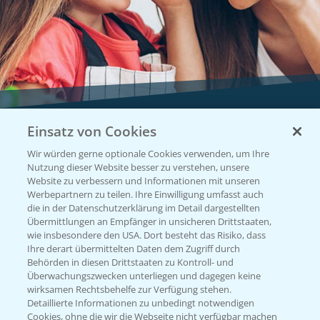
Einsatz von Cookies
Vegetables by Bayer
Wir würden gerne optionale Cookies verwenden, um Ihre
Gemüsesaatgut von
Nutzung dieser Website besser zu verstehen, unsere
Website zu verbessern und Informationen mit unseren
Vegetables Bayer
Werbepartnern zu teilen. Ihre Einwilligung umfasst auch
die in der Datenschutzerklärung im Detail dargestellten
Übermittlungen an Empfänger in unsicheren Drittstaaten,
wie insbesondere den USA. Dort besteht das Risiko, dass
WEBSITE BESUCHEN
Ihre derart übermittelten Daten dem Zugriff durch
Behörden in diesen Drittstaaten zu Kontroll- und
Überwachungszwecken unterliegen und dagegen keine
wirksamen Rechtsbehelfe zur Verfügung stehen.
Detaillierte Informationen zu unbedingt notwendigen
Cookies, ohne die wir die Webseite nicht verfügbar machen