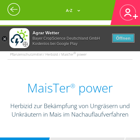
A-Z
Agrar Wetter
Öffnen
Bayer CropScience Deutschland GmbH
Kostenlos bei Google Play
®
Pflanzenschutzmittel / Herbizid / MaisTer
power
MaisTer
power
®
Herbizid zur Bekämpfung von Ungräsern und
Unkräutern in Mais im Nachauflaufverfahren