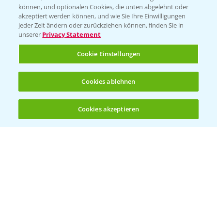
können, und optionalen Cookies, die unten abgelehnt oder
akzeptiert werden können, und wie Sie Ihre Einwilligungen
jeder Zeit ändern oder zurückziehen können, finden Sie in
unserer
Privacy Statement
Entdecken Sie unsere Agrar-Apps
Cookie Einstellungen
App Übersicht
Cookies ablehnen
Cookies akzeptieren
Öffnen
Bis zu 4 Produkte vergleichen:
(noch 4)
Bayer Links
Bayer Global
Bayer CropScience World