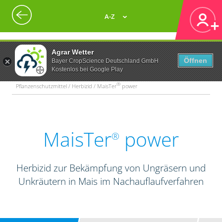
A-Z
Agrar Wetter
Öffnen
Bayer CropScience Deutschland GmbH
Kostenlos bei Google Play
®
Pflanzenschutzmittel / Herbizid / MaisTer
power
MaisTer
power
®
Herbizid zur Bekämpfung von Ungräsern und
Unkräutern in Mais im Nachauflaufverfahren