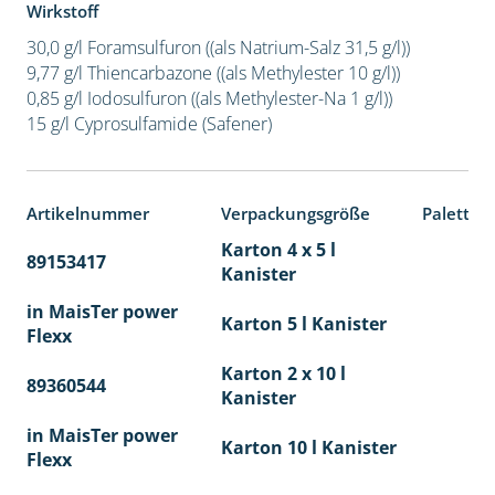
Wirkstoff
30,0 g/l Foramsulfuron ((als Natrium-Salz 31,5 g/l))
9,77 g/l Thiencarbazone ((als Methylester 10 g/l))
0,85 g/l Iodosulfuron ((als Methylester-Na 1 g/l))
15 g/l Cyprosulfamide (Safener)
Artikelnummer
Verpackungsgröße
Paletten
Karton 4 x 5 l
89153417
40
Kanister
in MaisTer power
Karton 5 l Kanister
Flexx
Karton 2 x 10 l
89360544
36
Kanister
in MaisTer power
Karton 10 l Kanister
Flexx