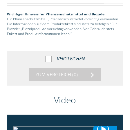
Wichtiger Hinweis für Pflanzenschutzmittel und Biozide
Für Pflanzenschutzmittel: „Pflanzenschutzmittel vorsichtig verwenden.
Die Informationen auf dem Produktetikett sind stets zu befolgen.“ Für
Biozide: „Biozidprodukte vorsichtig verwenden. Vor Gebrauch stets
Etikett und Produktinformationen lesen.“
VERGLEICHEN
ZUM VERGLEICH
(0)
Video