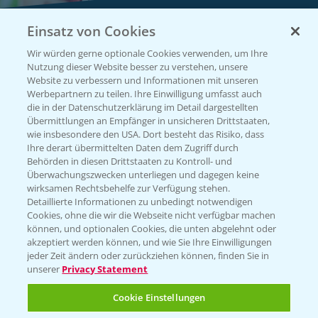
Einsatz von Cookies
Vegetables by Bayer
Wir würden gerne optionale Cookies verwenden, um Ihre
Gemüsesaatgut von
Nutzung dieser Website besser zu verstehen, unsere
Website zu verbessern und Informationen mit unseren
Vegetables Bayer
Werbepartnern zu teilen. Ihre Einwilligung umfasst auch
die in der Datenschutzerklärung im Detail dargestellten
Übermittlungen an Empfänger in unsicheren Drittstaaten,
wie insbesondere den USA. Dort besteht das Risiko, dass
WEBSITE BESUCHEN
Ihre derart übermittelten Daten dem Zugriff durch
Behörden in diesen Drittstaaten zu Kontroll- und
Überwachungszwecken unterliegen und dagegen keine
wirksamen Rechtsbehelfe zur Verfügung stehen.
Detaillierte Informationen zu unbedingt notwendigen
Cookies, ohne die wir die Webseite nicht verfügbar machen
können, und optionalen Cookies, die unten abgelehnt oder
akzeptiert werden können, und wie Sie Ihre Einwilligungen
jeder Zeit ändern oder zurückziehen können, finden Sie in
unserer
Privacy Statement
Entdecken Sie unsere Agrar-Apps
Cookie Einstellungen