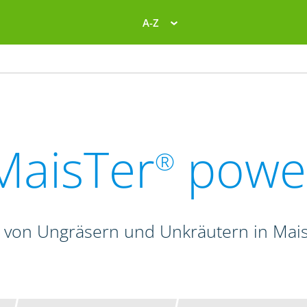
A-Z
MaisTer
powe
®
 von Ungräsern und Unkräutern in Mais