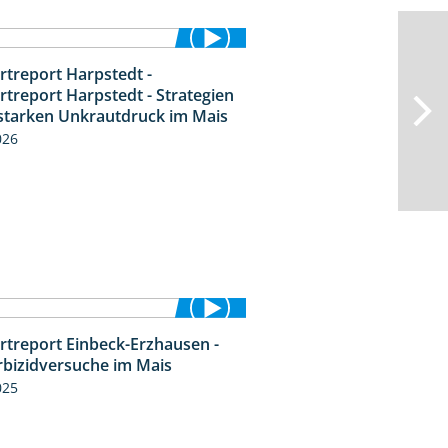
rtreport Harpstedt -
9:11
rtreport Harpstedt - Strategien
starken Unkrautdruck im Mais
026
rtreport Einbeck-Erzhausen -
7:04
rbizidversuche im Mais
025