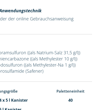
r Anwendungstechnik
 oder der online Gebrauchsanweisung
Foramsulfuron ((als Natrium-Salz 31,5 g/l))
Thiencarbazone ((als Methylester 10 g/l))
odosulfuron ((als Methylester-Na 1 g/l))
prosulfamide (Safener)
ungsgröße
Paletteneinheit
 x 5 l Kanister
40
5 l Kanister