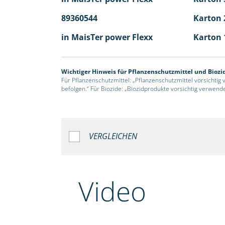
89360544
Karton 2
in MaisTer power Flexx
Karton 
Wichtiger Hinweis für Pflanzenschutzmittel und Biozi
Für Pflanzenschutzmittel: „Pflanzenschutzmittel vorsichtig
befolgen.“ Für Biozide: „Biozidprodukte vorsichtig verwend
VERGLEICHEN
Video