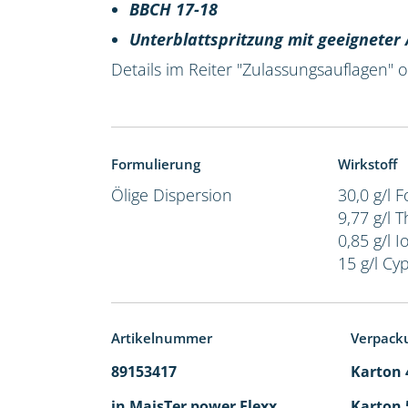
BBCH 17-18
Unterblattspritzung mit geeignete
Details im Reiter "Zulassungsauflagen"
Formulierung
Wirkstoff
Ölige Dispersion
30,0 g/l 
9,77 g/l 
0,85 g/l I
15 g/l Cy
Artikelnummer
Verpack
89153417
Karton 4
in MaisTer power Flexx
Karton 