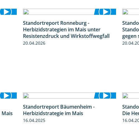
Standortreport Ronneburg -
Stando
1:19
7:01
Herbizidstrategien im Mais unter
Stando
Resistenzdruck und Wirkstoffwegfall
gegen 
20.04.2026
20.04.2
Standortreport Bäumenheim -
Stando
9:27
5:42
m Mais
Herbizidstrategie im Mais
Die He
16.04.2025
16.04.2