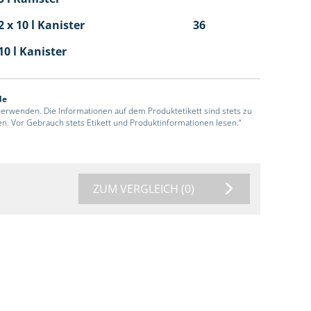
 x 10 l Kanister
36
10 l Kanister
de
 verwenden. Die Informationen auf dem Produktetikett sind stets zu
en. Vor Gebrauch stets Etikett und Produktinformationen lesen.“
ZUM VERGLEICH
(0)