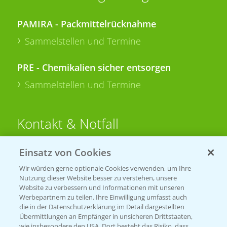
PAMIRA - Packmittelrücknahme
Sammelstellen und Termine
PRE - Chemikalien sicher entsorgen
Sammelstellen und Termine
Kontakt & Notfall
Einsatz von Cookies
Beratung auf WhatsApp
T.
+49 (0)174 346 564 1
Wir würden gerne optionale Cookies verwenden, um Ihre
Nutzung dieser Website besser zu verstehen, unsere
Website zu verbessern und Informationen mit unseren
KONTAKT
Werbepartnern zu teilen. Ihre Einwilligung umfasst auch
die in der Datenschutzerklärung im Detail dargestellten
Übermittlungen an Empfänger in unsicheren Drittstaaten,
Hilfe in Notfällen
wie insbesondere den USA. Dort besteht das Risiko, dass