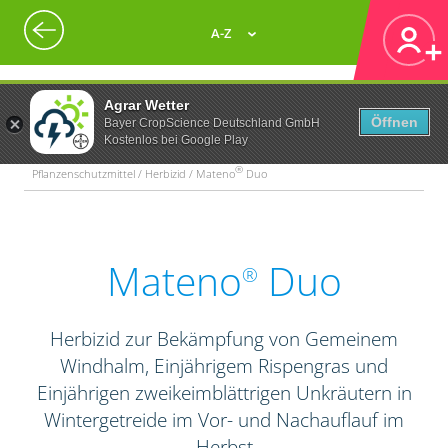
A-Z
Agrar Wetter
Öffnen
Bayer CropScience Deutschland GmbH
Kostenlos bei Google Play
®
Pflanzenschutzmittel / Herbizid / Mateno
Duo
Mateno
Duo
®
Herbizid zur Bekämpfung von Gemeinem
Windhalm, Einjährigem Rispengras und
Einjährigen zweikeimblättrigen Unkräutern in
Wintergetreide im Vor- und Nachauflauf im
Herbst