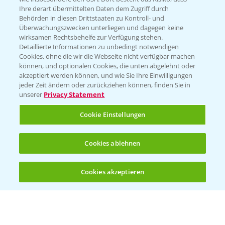
Ihre derart übermittelten Daten dem Zugriff durch
T.
+49 (0)214/30-20220
Behörden in diesen Drittstaaten zu Kontroll- und
Überwachungszwecken unterliegen und dagegen keine
wirksamen Rechtsbehelfe zur Verfügung stehen.
Detaillierte Informationen zu unbedingt notwendigen
Cookies, ohne die wir die Webseite nicht verfügbar machen
können, und optionalen Cookies, die unten abgelehnt oder
akzeptiert werden können, und wie Sie Ihre Einwilligungen
jeder Zeit ändern oder zurückziehen können, finden Sie in
Folgen Sie uns
unserer
Privacy Statement
Cookie Einstellungen
Cookies ablehnen
Cookies akzeptieren
Allgemeine Nutzungsbedingungen
Datenschutzerklärung
Impressum
Gebrauchshinweise
© Bayer CropScience Deutschland GmbH