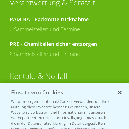
Verantwortung & Sorgfalt
PAMIRA - Packmittelrücknahme
Sammelstellen und Termine
PRE - Chemikalien sicher entsorgen
Sammelstellen und Termine
Kontakt & Notfall
Einsatz von Cookies
Beratung auf WhatsApp
T.
+49 (0)174 346 564 1
Wir würden gerne optionale Cookies verwenden, um Ihre
Nutzung dieser Website besser zu verstehen, unsere
Website zu verbessern und Informationen mit unseren
KONTAKT
Werbepartnern zu teilen. Ihre Einwilligung umfasst auch
die in der Datenschutzerklärung im Detail dargestellten
Übermittlungen an Empfänger in unsicheren Drittstaaten,