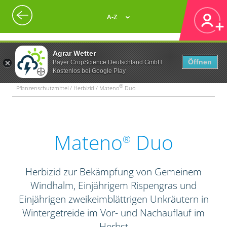
A-Z
Agrar Wetter
Öffnen
Bayer CropScience Deutschland GmbH
Kostenlos bei Google Play
®
Pflanzenschutzmittel / Herbizid / Mateno
Duo
Mateno
Duo
®
Herbizid zur Bekämpfung von Gemeinem
Windhalm, Einjährigem Rispengras und
Einjährigen zweikeimblättrigen Unkräutern in
Wintergetreide im Vor- und Nachauflauf im
Herbst