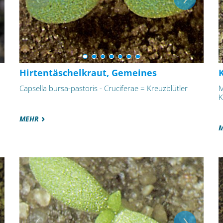
Hirtentäschelkraut, Gemeines
K
Capsella bursa-pastoris - Cruciferae = Kreuzblütler
M
K
MEHR