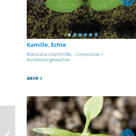
Kamille, Echte
Matricaria chamomilla - Compositae =
Korbblütengewächse
MEHR