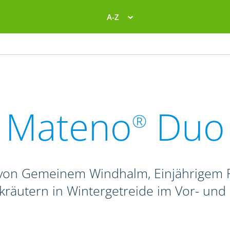
A-Z
Mateno
Duo
®
von Gemeinem Windhalm, Einjährigem R
kräutern in Wintergetreide im Vor- und