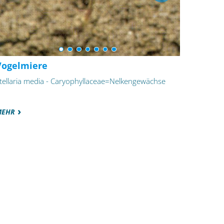
Vogelmiere
tellaria media - Caryophyllaceae=Nelkengewächse
MEHR