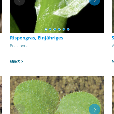
Rispengras, Einjähriges
Poa annua
V
MEHR