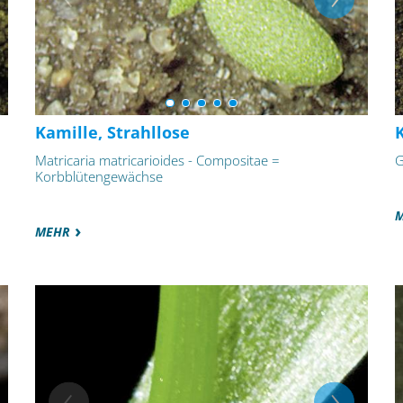
Kamille, Strahllose
Matricaria matricarioides - Compositae =
G
Korbblütengewächse
MEHR