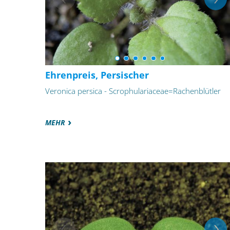
Ehrenpreis, Persischer
Veronica persica - Scrophulariaceae=Rachenblütler
MEHR