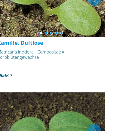
amille, Duftlose
atricaria inodora - Compositae =
orbblütengewächse
MEHR