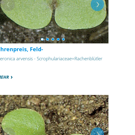
hrenpreis, Feld-
eronica arvensis - Scrophulariaceae=Rachenblütler
MEHR