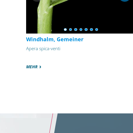
Windhalm, Gemeiner
Apera spica-venti
MEHR