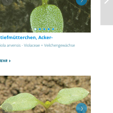
Stiefmütterchen, Acker-
iola arvensis - Violaceae = Veilchengewächse
MEHR