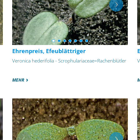
Ehrenpreis, Efeublättriger
E
Veronica hederifolia - Scrophulariaceae=Rachenblütler
V
MEHR