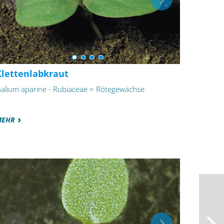
Klettenlabkraut
alium aparine - Rubiaceae = Rötegewächse
MEHR