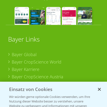
Bayer Links
Bayer Global
Bayer CropScience World
Bayer Karriere
Bayer CropScience Austria
Bayer CropScience Schweiz
Einsatz von Cookies
Presse
Wir würden gerne optionale Cookies verwenden, um Ihre
Vegetables Deutschland
Nutzung dieser Website besser zu verstehen, unsere
Website zu verbessern und Informationen mit unseren