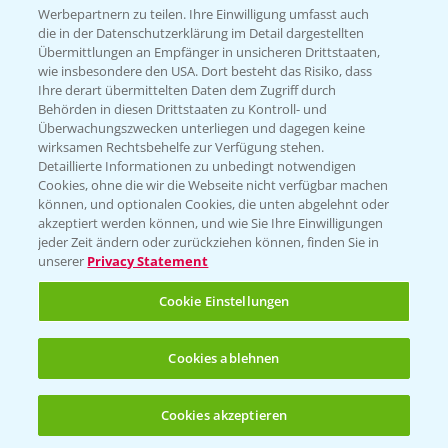
Infos
Werbepartnern zu teilen. Ihre Einwilligung umfasst auch
die in der Datenschutzerklärung im Detail dargestellten
Übermittlungen an Empfänger in unsicheren Drittstaaten,
wie insbesondere den USA. Dort besteht das Risiko, dass
LINKS
Ihre derart übermittelten Daten dem Zugriff durch
Apps
Behörden in diesen Drittstaaten zu Kontroll- und
Überwachungszwecken unterliegen und dagegen keine
Wetter Aktuell
wirksamen Rechtsbehelfe zur Verfügung stehen.
Detaillierte Informationen zu unbedingt notwendigen
Cookies, ohne die wir die Webseite nicht verfügbar machen
BROSCHÜREN
können, und optionalen Cookies, die unten abgelehnt oder
akzeptiert werden können, und wie Sie Ihre Einwilligungen
Ackerbau
jeder Zeit ändern oder zurückziehen können, finden Sie in
unserer
Privacy Statement
Saatgut
Sonderkulturen
Cookie Einstellungen
Verantwortung & Sorgfalt
Cookies ablehnen
PAMIRA - Packmittelrücknahme
Cookies akzeptieren
Öffnen
Bis zu 4 Produkte vergleichen:
(noch 4)
Sammelstellen und Termine