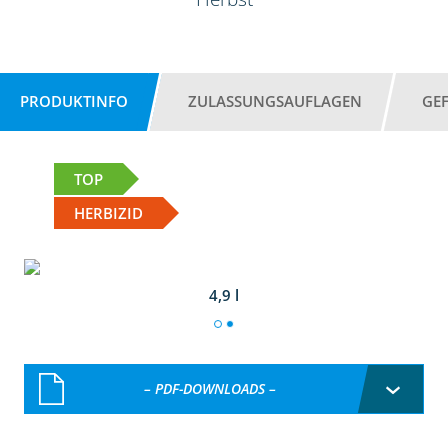
PRODUKTINFO
ZULASSUNGSAUFLAGEN
GE
TOP
HERBIZID
4,9 l
– PDF-DOWNLOADS –