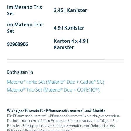
im Mateno Trio
2,45 l Kanister
Set
im Mateno Trio
4,9 l Kanister
Set
Karton 4 x 4,9 l
92968906
40
Kanister
Enthalten in
®
®
®
Mateno
Forte Set (Mateno
Duo + Cadou
SC)
®
®
®
Mateno
Trio Set (Mateno
Duo + COFENO
)
Wichtiger Hinweis für Pflanzenschutzmittel und Biozide
Für Pflanzenschutzmittel: „Pflanzenschutzmittel vorsichtig verwenden.
Die Informationen auf dem Produktetikett sind stets zu befolgen.“ Für
Biozide: „Biozidprodukte vorsichtig verwenden. Vor Gebrauch stets
Etikett und Produktinformationen lesen.“