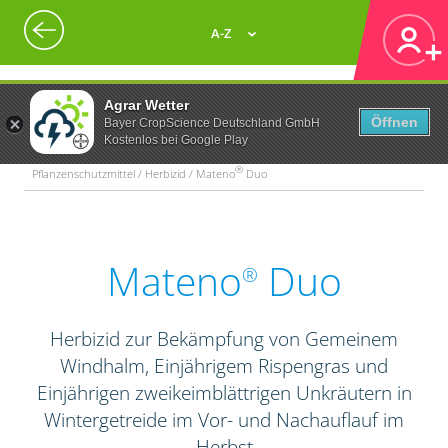
A-Z
Agrar Wetter
Öffnen
Bayer CropScience Deutschland GmbH
Kostenlos bei Google Play
®
Pflanzenschutzmittel / Herbizid / Mateno
Duo
Mateno
Duo
®
Herbizid zur Bekämpfung von Gemeinem
Windhalm, Einjährigem Rispengras und
Einjährigen zweikeimblättrigen Unkräutern in
Wintergetreide im Vor- und Nachauflauf im
Herbst