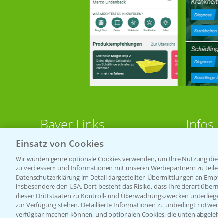
Bayer Links
Infos
Einsatz von Cookies
LINKS
Bayer Global
Wir würden gerne optionale Cookies verwenden, um Ihre Nutzung dies
zu verbessern und Informationen mit unseren Werbepartnern zu teilen.
Bayer CropScience World
Apps
Datenschutzerklärung im Detail dargestellten Übermittlungen an Empfä
Bayer Karriere
Wetter
insbesondere den USA. Dort besteht das Risiko, dass Ihre derart über
diesen Drittstaaten zu Kontroll- und Überwachungszwecken unterlie
Bayer CropScience Austria
zur Verfügung stehen. Detaillierte Informationen zu unbedingt notwen
BROSC
verfügbar machen können, und optionalen Cookies, die unten abgeleh
Bayer CropScience Schweiz