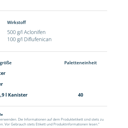
Wirkstoff
500 g/l Aclonifen
100 g/l Diflufenican
größe
Paletteneinheit
ter
er
,9 l Kanister
40
de
 verwenden. Die Informationen auf dem Produktetikett sind stets zu
en. Vor Gebrauch stets Etikett und Produktinformationen lesen.“