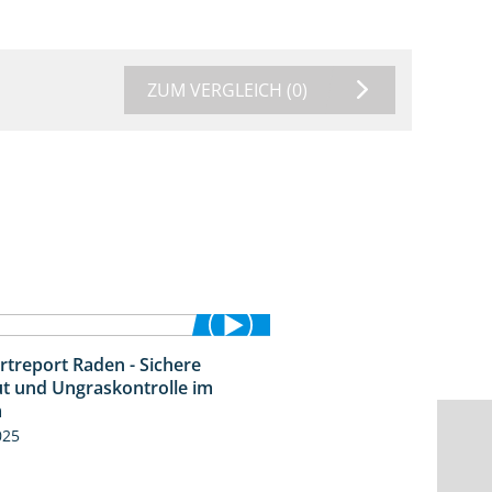
ZUM VERGLEICH
(0)
rtreport Raden - Sichere
6:44
t und Ungraskontrolle im
m
025