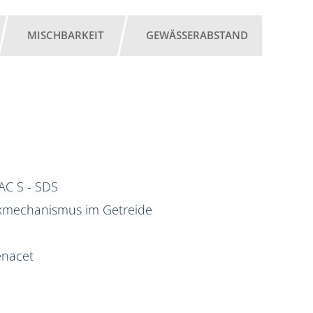
MISCHBARKEIT
GEWÄSSERABSTAND
AC S - SDS
rkmechanismus im Getreide
enacet