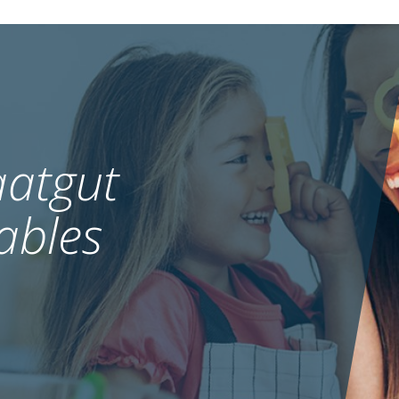
atgut
ables