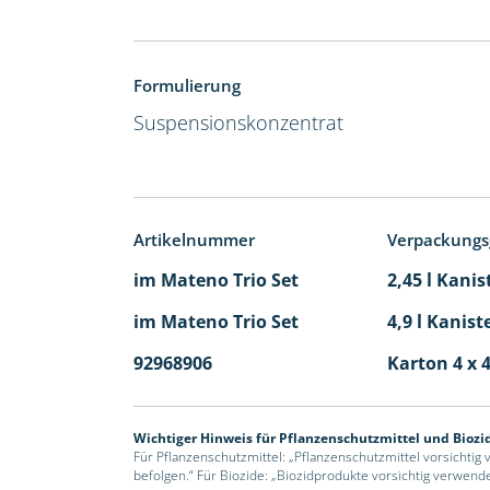
Formulierung
Suspensionskonzentrat
Artikelnummer
Verpackungs
im Mateno Trio Set
2,45 l Kanis
im Mateno Trio Set
4,9 l Kanist
92968906
Karton 4 x 4
Wichtiger Hinweis für Pflanzenschutzmittel und Biozi
Für Pflanzenschutzmittel: „Pflanzenschutzmittel vorsichtig
befolgen.“ Für Biozide: „Biozidprodukte vorsichtig verwend