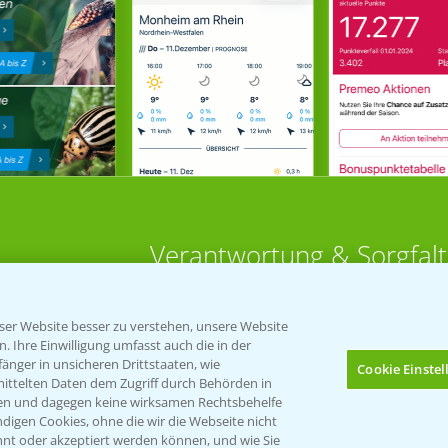
Verantwortung & Sorgfalt
PAMIRA - Packmittelrücknahme
er Website besser zu verstehen, unsere Website
Sammelstellen und Termine
 Ihre Einwilligung umfasst auch die in der
nger in unsicheren Drittstaaten, wie
Cookie Einste
 Aktuell
mittelten Daten dem Zugriff durch Behörden in
PRE - Chemikalien sicher entsorge
gen und dagegen keine wirksamen Rechtsbehelfe
digen Cookies, ohne die wir die Webseite nicht
Sammelstellen und Termine
HÜREN
nt oder akzeptiert werden können, und wie Sie