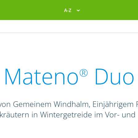
A-Z
Mateno
Duo
®
von Gemeinem Windhalm, Einjährigem R
kräutern in Wintergetreide im Vor- und