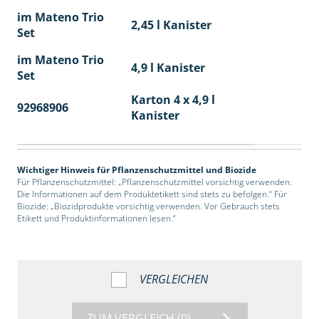
im Mateno Trio
2,45 l Kanister
Set
im Mateno Trio
4,9 l Kanister
Set
Karton 4 x 4,9 l
92968906
40
Kanister
Wichtiger Hinweis für Pflanzenschutzmittel und Biozide
Für Pflanzenschutzmittel: „Pflanzenschutzmittel vorsichtig verwenden.
Die Informationen auf dem Produktetikett sind stets zu befolgen.“ Für
Biozide: „Biozidprodukte vorsichtig verwenden. Vor Gebrauch stets
Etikett und Produktinformationen lesen.“
VERGLEICHEN
ZUM VERGLEICH
(0)