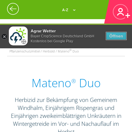
A-Z
Agrar Wetter
Öffnen
Bayer CropScience Deutschland GmbH
Kostenlos bei Google Play
®
Pflanzenschutzmittel / Herbizid / Mateno
Duo
Mateno
Duo
®
Herbizid zur Bekämpfung von Gemeinem
Windhalm, Einjährigem Rispengras und
Einjährigen zweikeimblättrigen Unkräutern in
Wintergetreide im Vor- und Nachauflauf im
Herbst