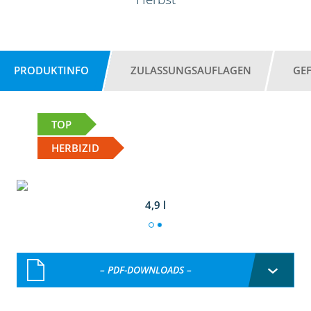
PRODUKTINFO
ZULASSUNGSAUFLAGEN
GE
TOP
HERBIZID
4,9 l
– PDF-DOWNLOADS –