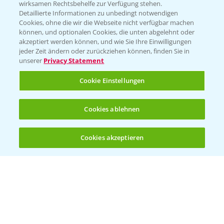
Wetter Aktuell
wirksamen Rechtsbehelfe zur Verfügung stehen.
Detaillierte Informationen zu unbedingt notwendigen
Cookies, ohne die wir die Webseite nicht verfügbar machen
BROSCHÜREN
können, und optionalen Cookies, die unten abgelehnt oder
akzeptiert werden können, und wie Sie Ihre Einwilligungen
Ackerbau
jeder Zeit ändern oder zurückziehen können, finden Sie in
unserer
Privacy Statement
Saatgut
Sonderkulturen
Cookie Einstellungen
Verantwortung & Sorgfalt
Cookies ablehnen
PAMIRA - Packmittelrücknahme
Cookies akzeptieren
Öffnen
Bis zu 4 Produkte vergleichen:
(noch 4)
Sammelstellen und Termine
PRE - Chemikalien sicher entsorgen
Sammelstellen und Termine