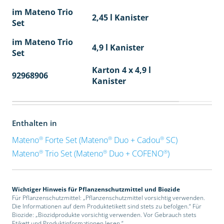
im Mateno Trio
2,45 l Kanister
Set
im Mateno Trio
4,9 l Kanister
Set
Karton 4 x 4,9 l
92968906
40
Kanister
Enthalten in
®
®
®
Mateno
Forte Set (Mateno
Duo + Cadou
SC)
®
®
®
Mateno
Trio Set (Mateno
Duo + COFENO
)
Wichtiger Hinweis für Pflanzenschutzmittel und Biozide
Für Pflanzenschutzmittel: „Pflanzenschutzmittel vorsichtig verwenden.
Die Informationen auf dem Produktetikett sind stets zu befolgen.“ Für
Biozide: „Biozidprodukte vorsichtig verwenden. Vor Gebrauch stets
Etikett und Produktinformationen lesen.“