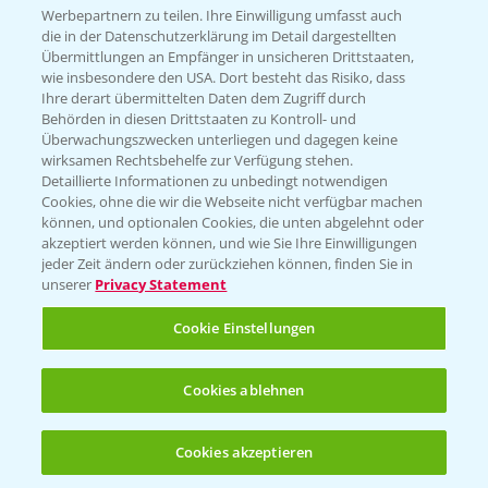
Infos
Werbepartnern zu teilen. Ihre Einwilligung umfasst auch
die in der Datenschutzerklärung im Detail dargestellten
Übermittlungen an Empfänger in unsicheren Drittstaaten,
wie insbesondere den USA. Dort besteht das Risiko, dass
LINKS
Ihre derart übermittelten Daten dem Zugriff durch
Apps
Behörden in diesen Drittstaaten zu Kontroll- und
Überwachungszwecken unterliegen und dagegen keine
Wetter Aktuell
wirksamen Rechtsbehelfe zur Verfügung stehen.
Detaillierte Informationen zu unbedingt notwendigen
Cookies, ohne die wir die Webseite nicht verfügbar machen
BROSCHÜREN
können, und optionalen Cookies, die unten abgelehnt oder
akzeptiert werden können, und wie Sie Ihre Einwilligungen
Ackerbau
jeder Zeit ändern oder zurückziehen können, finden Sie in
unserer
Privacy Statement
Saatgut
Sonderkulturen
Cookie Einstellungen
Verantwortung & Sorgfalt
Cookies ablehnen
PAMIRA - Packmittelrücknahme
Cookies akzeptieren
Öffnen
Bis zu 4 Produkte vergleichen:
(noch 4)
Sammelstellen und Termine