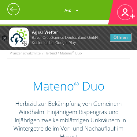
A-Z
Agrar Wetter
Öffnen
Bayer CropScience Deutschland GmbH
Kostenlos bei Google Play
®
Pflanzenschutzmittel / Herbizid / Mateno
Duo
Mateno
Duo
®
Herbizid zur Bekämpfung von Gemeinem
Windhalm, Einjährigem Rispengras und
Einjährigen zweikeimblättrigen Unkräutern in
Wintergetreide im Vor- und Nachauflauf im
Herbst