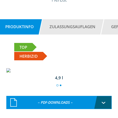
PRODUKTINFO
ZULASSUNGSAUFLAGEN
GE
TOP
HERBIZID
4,9 l
– PDF-DOWNLOADS –