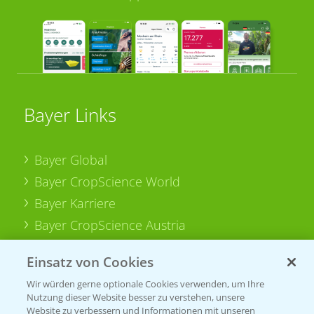
Bayer Links
Bayer Global
Bayer CropScience World
Bayer Karriere
Bayer CropScience Austria
Bayer CropScience Schweiz
Einsatz von Cookies
Presse
Wir würden gerne optionale Cookies verwenden, um Ihre
Vegetables Deutschland
Nutzung dieser Website besser zu verstehen, unsere
Website zu verbessern und Informationen mit unseren