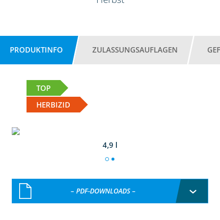
PRODUKTINFO
ZULASSUNGSAUFLAGEN
GE
TOP
HERBIZID
4,9 l
– PDF-DOWNLOADS –