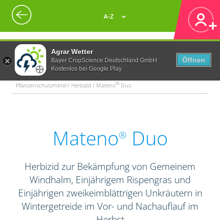
A-Z
Agrar Wetter
Öffnen
Bayer CropScience Deutschland GmbH
Kostenlos bei Google Play
®
Pflanzenschutzmittel / Herbizid / Mateno
Duo
Mateno
Duo
®
Herbizid zur Bekämpfung von Gemeinem
Windhalm, Einjährigem Rispengras und
Einjährigen zweikeimblättrigen Unkräutern in
Wintergetreide im Vor- und Nachauflauf im
Herbst