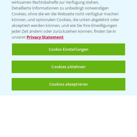
Wetter Aktuell
wirksamen Rechtsbehelfe zur Verfügung stehen.
Detaillierte Informationen zu unbedingt notwendigen
Cookies, ohne die wir die Webseite nicht verfügbar machen
BROSCHÜREN
können, und optionalen Cookies, die unten abgelehnt oder
akzeptiert werden können, und wie Sie Ihre Einwilligungen
Ackerbau
jeder Zeit ändern oder zurückziehen können, finden Sie in
unserer
Privacy Statement
Saatgut
Sonderkulturen
Cookie Einstellungen
Verantwortung & Sorgfalt
Cookies ablehnen
PAMIRA - Packmittelrücknahme
Cookies akzeptieren
Öffnen
Bis zu 4 Produkte vergleichen:
(noch 4)
Sammelstellen und Termine
PRE - Chemikalien sicher entsorgen
Sammelstellen und Termine