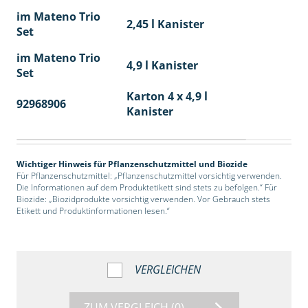
im Mateno Trio
2,45 l Kanister
Set
im Mateno Trio
4,9 l Kanister
Set
Karton 4 x 4,9 l
92968906
40
Kanister
Wichtiger Hinweis für Pflanzenschutzmittel und Biozide
Für Pflanzenschutzmittel: „Pflanzenschutzmittel vorsichtig verwenden.
Die Informationen auf dem Produktetikett sind stets zu befolgen.“ Für
Biozide: „Biozidprodukte vorsichtig verwenden. Vor Gebrauch stets
Etikett und Produktinformationen lesen.“
VERGLEICHEN
ZUM VERGLEICH
(0)