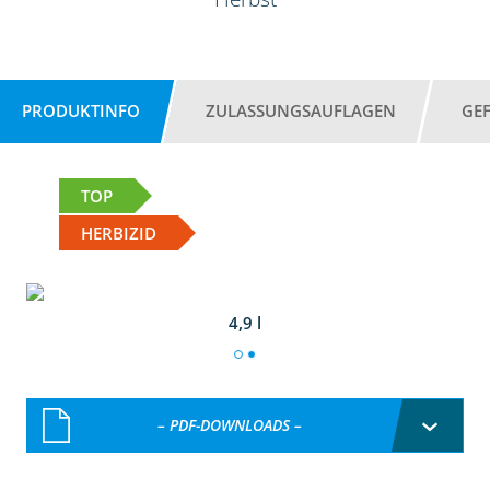
PRODUKTINFO
ZULASSUNGSAUFLAGEN
GE
TOP
HERBIZID
4,9 l
– PDF-DOWNLOADS –