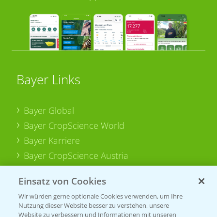
Bayer Links
Bayer Global
Bayer CropScience World
Bayer Karriere
Bayer CropScience Austria
Bayer CropScience Schweiz
Einsatz von Cookies
Presse
Wir würden gerne optionale Cookies verwenden, um Ihre
Vegetables Deutschland
Nutzung dieser Website besser zu verstehen, unsere
Website zu verbessern und Informationen mit unseren