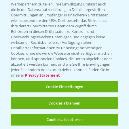
Infos
Werbepartnern zu teilen. Ihre Einwilligung umfasst auch
die in der Datenschutzerklärung im Detail dargestellten
Übermittlungen an Empfänger in unsicheren Drittstaaten,
wie insbesondere den USA. Dort besteht das Risiko, dass
LINKS
Ihre derart übermittelten Daten dem Zugriff durch
Apps
Behörden in diesen Drittstaaten zu Kontroll- und
Überwachungszwecken unterliegen und dagegen keine
Wetter Aktuell
wirksamen Rechtsbehelfe zur Verfügung stehen.
Detaillierte Informationen zu unbedingt notwendigen
Cookies, ohne die wir die Webseite nicht verfügbar machen
BROSCHÜREN
können, und optionalen Cookies, die unten abgelehnt oder
akzeptiert werden können, und wie Sie Ihre Einwilligungen
Ackerbau
jeder Zeit ändern oder zurückziehen können, finden Sie in
unserer
Privacy Statement
Saatgut
Sonderkulturen
Cookie Einstellungen
Verantwortung & Sorgfalt
Cookies ablehnen
PAMIRA - Packmittelrücknahme
Cookies akzeptieren
Öffnen
Bis zu 4 Produkte vergleichen:
(noch 4)
Sammelstellen und Termine