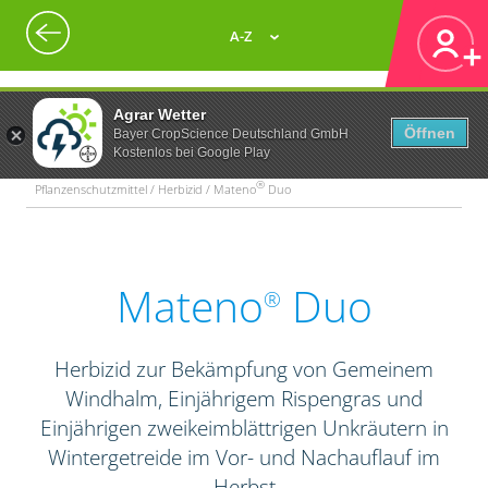
A-Z
Agrar Wetter
Öffnen
Bayer CropScience Deutschland GmbH
Kostenlos bei Google Play
®
Pflanzenschutzmittel / Herbizid / Mateno
Duo
Mateno
Duo
®
Herbizid zur Bekämpfung von Gemeinem
Windhalm, Einjährigem Rispengras und
Einjährigen zweikeimblättrigen Unkräutern in
Wintergetreide im Vor- und Nachauflauf im
Herbst