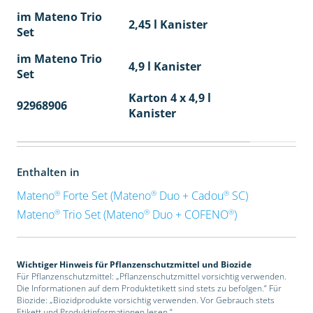
im Mateno Trio
2,45 l Kanister
Set
im Mateno Trio
4,9 l Kanister
Set
Karton 4 x 4,9 l
92968906
40
Kanister
Enthalten in
®
®
®
Mateno
Forte Set (Mateno
Duo + Cadou
SC)
®
®
®
Mateno
Trio Set (Mateno
Duo + COFENO
)
Wichtiger Hinweis für Pflanzenschutzmittel und Biozide
Für Pflanzenschutzmittel: „Pflanzenschutzmittel vorsichtig verwenden.
Die Informationen auf dem Produktetikett sind stets zu befolgen.“ Für
Biozide: „Biozidprodukte vorsichtig verwenden. Vor Gebrauch stets
Etikett und Produktinformationen lesen.“