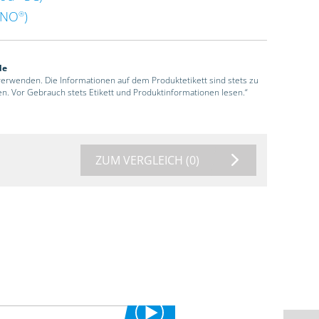
ENO
)
®
de
 verwenden. Die Informationen auf dem Produktetikett sind stets zu
en. Vor Gebrauch stets Etikett und Produktinformationen lesen.“
ZUM VERGLEICH
(0)