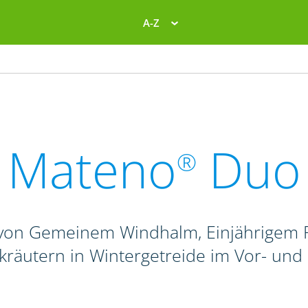
A-Z
Mateno
Duo
®
von Gemeinem Windhalm, Einjährigem R
kräutern in Wintergetreide im Vor- und