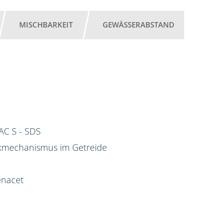
MISCHBARKEIT
GEWÄSSERABSTAND
AC S - SDS
rkmechanismus im Getreide
enacet