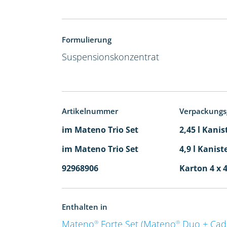
Formulierung
Suspensionskonzentrat
Artikelnummer
Verpackungs
im Mateno Trio Set
2,45 l Kanis
im Mateno Trio Set
4,9 l Kanist
92968906
Karton 4 x 4
Enthalten in
Mateno
Forte Set (Mateno
Duo + Ca
®
®