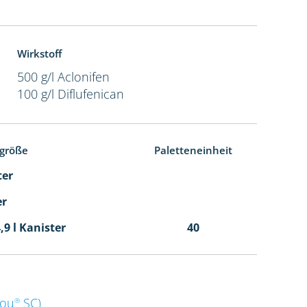
Wirkstoff
500 g/l Aclonifen
100 g/l Diflufenican
größe
Paletteneinheit
ter
er
,9 l Kanister
40
dou
SC)
®