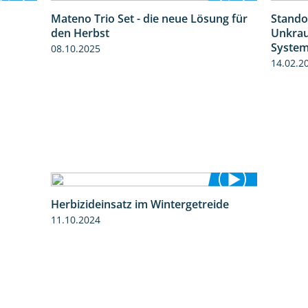
Mateno Trio Set - die neue Lösung für
Stando
2:37
2:22
den Herbst
Unkrau
Syste
08.10.2025
14.02.2
Herbizideinsatz im Wintergetreide
2:32
11.10.2024