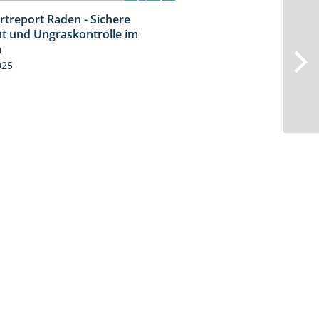
rtreport Raden - Sichere
6:44
t und Ungraskontrolle im
m
025