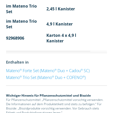
im Mateno Trio
2,45 l Kanister
Set
im Mateno Trio
4,9 l Kanister
Set
Karton 4 x 4,9 l
92968906
40
Kanister
Enthalten in
®
®
®
Mateno
Forte Set (Mateno
Duo + Cadou
SC)
®
®
®
Mateno
Trio Set (Mateno
Duo + COFENO
)
Wichtiger Hinweis für Pflanzenschutzmittel und Biozide
Für Pflanzenschutzmittel: „Pflanzenschutzmittel vorsichtig verwenden.
Die Informationen auf dem Produktetikett sind stets zu befolgen.“ Für
Biozide: „Biozidprodukte vorsichtig verwenden. Vor Gebrauch stets
Etikett und Produktinformationen lesen.“