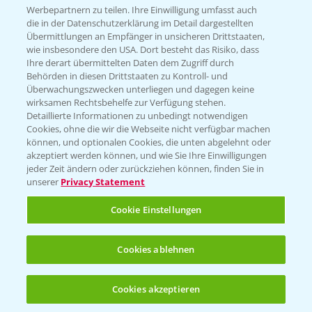
Infos
Werbepartnern zu teilen. Ihre Einwilligung umfasst auch
die in der Datenschutzerklärung im Detail dargestellten
Übermittlungen an Empfänger in unsicheren Drittstaaten,
wie insbesondere den USA. Dort besteht das Risiko, dass
LINKS
Ihre derart übermittelten Daten dem Zugriff durch
Apps
Behörden in diesen Drittstaaten zu Kontroll- und
Überwachungszwecken unterliegen und dagegen keine
Wetter Aktuell
wirksamen Rechtsbehelfe zur Verfügung stehen.
Detaillierte Informationen zu unbedingt notwendigen
Cookies, ohne die wir die Webseite nicht verfügbar machen
BROSCHÜREN
können, und optionalen Cookies, die unten abgelehnt oder
akzeptiert werden können, und wie Sie Ihre Einwilligungen
Ackerbau
jeder Zeit ändern oder zurückziehen können, finden Sie in
unserer
Privacy Statement
Saatgut
Sonderkulturen
Cookie Einstellungen
Verantwortung & Sorgfalt
Cookies ablehnen
PAMIRA - Packmittelrücknahme
Cookies akzeptieren
Öffnen
Bis zu 4 Produkte vergleichen:
(noch 4)
Sammelstellen und Termine