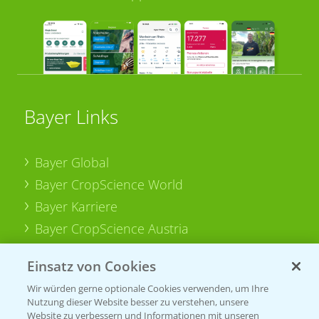
Bayer Links
Bayer Global
Bayer CropScience World
Bayer Karriere
Bayer CropScience Austria
Bayer CropScience Schweiz
Einsatz von Cookies
Presse
Wir würden gerne optionale Cookies verwenden, um Ihre
Vegetables Deutschland
Nutzung dieser Website besser zu verstehen, unsere
Website zu verbessern und Informationen mit unseren