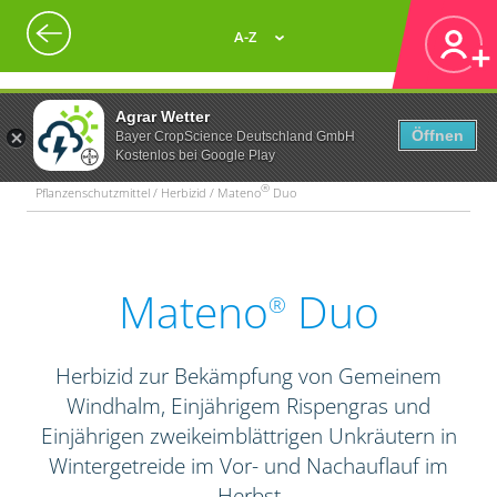
A-Z
Agrar Wetter
Öffnen
Bayer CropScience Deutschland GmbH
Kostenlos bei Google Play
®
Pflanzenschutzmittel / Herbizid / Mateno
Duo
Mateno
Duo
®
Herbizid zur Bekämpfung von Gemeinem
Windhalm, Einjährigem Rispengras und
Einjährigen zweikeimblättrigen Unkräutern in
Wintergetreide im Vor- und Nachauflauf im
Herbst