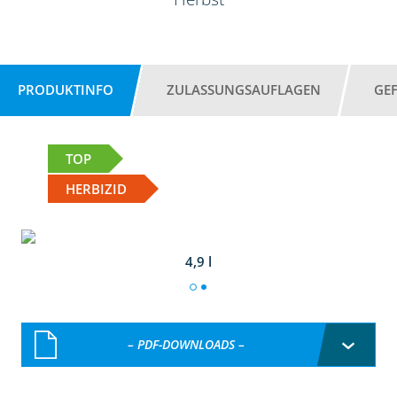
PRODUKTINFO
ZULASSUNGSAUFLAGEN
GE
TOP
HERBIZID
4,9 l
– PDF-DOWNLOADS –