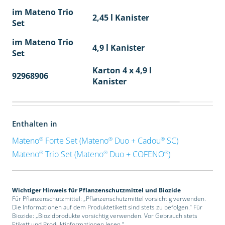
im Mateno Trio
2,45 l Kanister
Set
im Mateno Trio
4,9 l Kanister
Set
Karton 4 x 4,9 l
92968906
40
Kanister
Enthalten in
®
®
®
Mateno
Forte Set (Mateno
Duo + Cadou
SC)
®
®
®
Mateno
Trio Set (Mateno
Duo + COFENO
)
Wichtiger Hinweis für Pflanzenschutzmittel und Biozide
Für Pflanzenschutzmittel: „Pflanzenschutzmittel vorsichtig verwenden.
Die Informationen auf dem Produktetikett sind stets zu befolgen.“ Für
Biozide: „Biozidprodukte vorsichtig verwenden. Vor Gebrauch stets
Etikett und Produktinformationen lesen.“