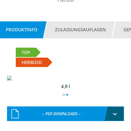
PRODUKTINFO
ZULASSUNGSAUFLAGEN
GE
TOP
HERBIZID
4,9 l
– PDF-DOWNLOADS –