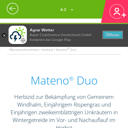
A-Z
Agrar Wetter
Öffnen
Bayer CropScience Deutschland GmbH
Kostenlos bei Google Play
®
Pflanzenschutzmittel / Herbizid / Mateno
Duo
Mateno
Duo
®
Herbizid zur Bekämpfung von Gemeinem
Windhalm, Einjährigem Rispengras und
Einjährigen zweikeimblättrigen Unkräutern in
Wintergetreide im Vor- und Nachauflauf im
Herbst