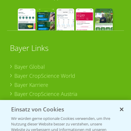
Bayer Links
Bayer Global
Bayer CropScience World
Bayer Karriere
Bayer CropScience Austria
Bayer CropScience Schweiz
Einsatz von Cookies
Presse
Wir würden gerne optionale Cookies verwenden, um Ihre
Vegetables Deutschland
Nutzung dieser Website besser zu verstehen, unsere
Website zu verbessern und Informationen mit unseren