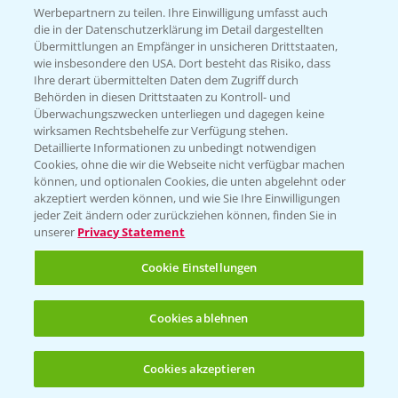
Infos
Werbepartnern zu teilen. Ihre Einwilligung umfasst auch
die in der Datenschutzerklärung im Detail dargestellten
Übermittlungen an Empfänger in unsicheren Drittstaaten,
wie insbesondere den USA. Dort besteht das Risiko, dass
LINKS
Ihre derart übermittelten Daten dem Zugriff durch
Apps
Behörden in diesen Drittstaaten zu Kontroll- und
Überwachungszwecken unterliegen und dagegen keine
Wetter Aktuell
wirksamen Rechtsbehelfe zur Verfügung stehen.
Detaillierte Informationen zu unbedingt notwendigen
Cookies, ohne die wir die Webseite nicht verfügbar machen
BROSCHÜREN
können, und optionalen Cookies, die unten abgelehnt oder
akzeptiert werden können, und wie Sie Ihre Einwilligungen
Ackerbau
jeder Zeit ändern oder zurückziehen können, finden Sie in
unserer
Privacy Statement
Saatgut
Sonderkulturen
Cookie Einstellungen
Verantwortung & Sorgfalt
Cookies ablehnen
PAMIRA - Packmittelrücknahme
Cookies akzeptieren
Öffnen
Bis zu 4 Produkte vergleichen:
(noch 4)
Sammelstellen und Termine