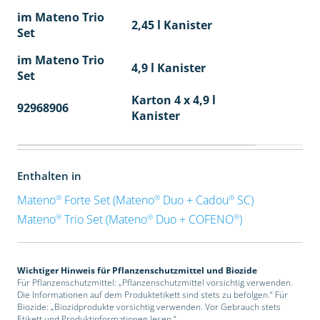
im Mateno Trio
2,45 l Kanister
Set
im Mateno Trio
4,9 l Kanister
Set
Karton 4 x 4,9 l
92968906
40
Kanister
Enthalten in
®
®
®
Mateno
Forte Set (Mateno
Duo + Cadou
SC)
®
®
®
Mateno
Trio Set (Mateno
Duo + COFENO
)
Wichtiger Hinweis für Pflanzenschutzmittel und Biozide
Für Pflanzenschutzmittel: „Pflanzenschutzmittel vorsichtig verwenden.
Die Informationen auf dem Produktetikett sind stets zu befolgen.“ Für
Biozide: „Biozidprodukte vorsichtig verwenden. Vor Gebrauch stets
Etikett und Produktinformationen lesen.“