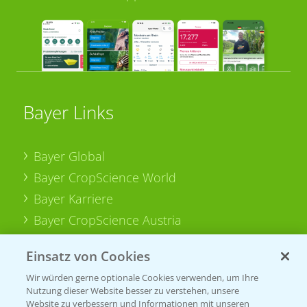
Bayer Links
Bayer Global
Bayer CropScience World
Bayer Karriere
Bayer CropScience Austria
Bayer CropScience Schweiz
Einsatz von Cookies
Presse
Wir würden gerne optionale Cookies verwenden, um Ihre
Vegetables Deutschland
Nutzung dieser Website besser zu verstehen, unsere
Website zu verbessern und Informationen mit unseren