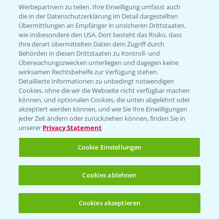
Infos
Werbepartnern zu teilen. Ihre Einwilligung umfasst auch
die in der Datenschutzerklärung im Detail dargestellten
Übermittlungen an Empfänger in unsicheren Drittstaaten,
wie insbesondere den USA. Dort besteht das Risiko, dass
LINKS
Ihre derart übermittelten Daten dem Zugriff durch
Apps
Behörden in diesen Drittstaaten zu Kontroll- und
Überwachungszwecken unterliegen und dagegen keine
Wetter Aktuell
wirksamen Rechtsbehelfe zur Verfügung stehen.
Detaillierte Informationen zu unbedingt notwendigen
Cookies, ohne die wir die Webseite nicht verfügbar machen
BROSCHÜREN
können, und optionalen Cookies, die unten abgelehnt oder
akzeptiert werden können, und wie Sie Ihre Einwilligungen
Ackerbau
jeder Zeit ändern oder zurückziehen können, finden Sie in
unserer
Privacy Statement
Saatgut
Sonderkulturen
Cookie Einstellungen
Verantwortung & Sorgfalt
Cookies ablehnen
PAMIRA - Packmittelrücknahme
Cookies akzeptieren
Öffnen
Bis zu 4 Produkte vergleichen:
(noch 4)
Sammelstellen und Termine