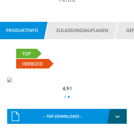
PRODUKTINFO
ZULASSUNGSAUFLAGEN
GE
TOP
HERBIZID
4,9 l
– PDF-DOWNLOADS –