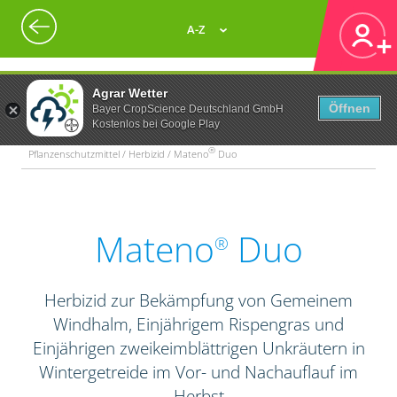
A-Z
Agrar Wetter
Öffnen
Bayer CropScience Deutschland GmbH
Kostenlos bei Google Play
®
Pflanzenschutzmittel / Herbizid / Mateno
Duo
Mateno
Duo
®
Herbizid zur Bekämpfung von Gemeinem
Windhalm, Einjährigem Rispengras und
Einjährigen zweikeimblättrigen Unkräutern in
Wintergetreide im Vor- und Nachauflauf im
Herbst