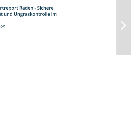
rtreport Raden - Sichere
6:44
t und Ungraskontrolle im
m
025