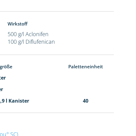
Wirkstoff
500 g/l Aclonifen
100 g/l Diflufenican
größe
Paletteneinheit
ter
er
,9 l Kanister
40
dou
SC)
®