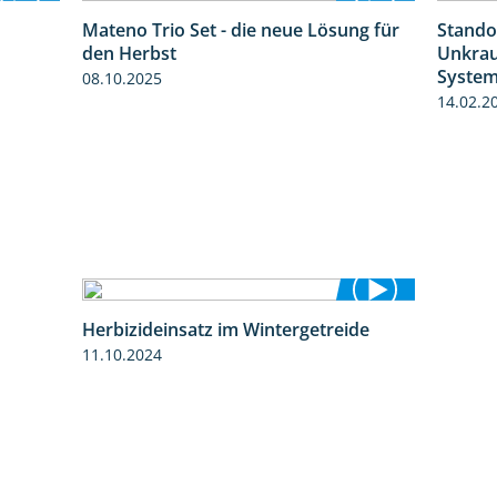
Mateno Trio Set - die neue Lösung für
Stando
2:37
2:22
den Herbst
Unkrau
Syste
08.10.2025
14.02.2
Herbizideinsatz im Wintergetreide
2:32
11.10.2024