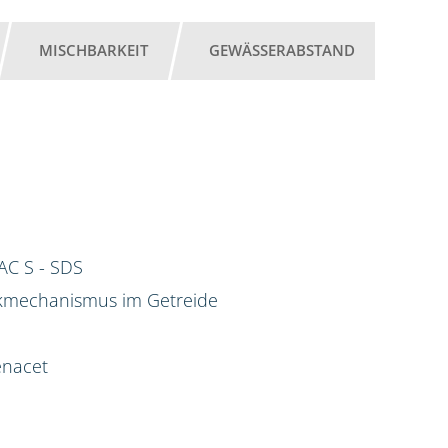
MISCHBARKEIT
GEWÄSSERABSTAND
AC S - SDS
rkmechanismus im Getreide
enacet