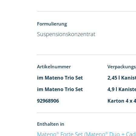
Formulierung
Suspensionskonzentrat
Artikelnummer
Verpackungs
im Mateno Trio Set
2,45 l Kanis
im Mateno Trio Set
4,9 l Kanist
92968906
Karton 4 x 4
Enthalten in
Mateno
Forte Set (Mateno
Duo + Ca
®
®