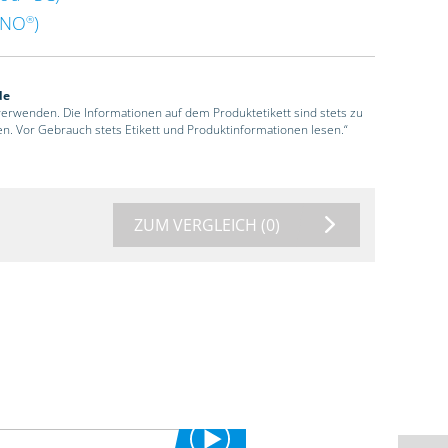
ENO
)
®
de
 verwenden. Die Informationen auf dem Produktetikett sind stets zu
en. Vor Gebrauch stets Etikett und Produktinformationen lesen.“
ZUM VERGLEICH
(0)