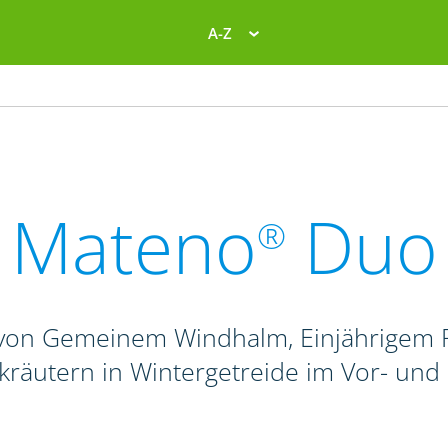
A-Z
Mateno
Duo
®
von Gemeinem Windhalm, Einjährigem R
kräutern in Wintergetreide im Vor- und