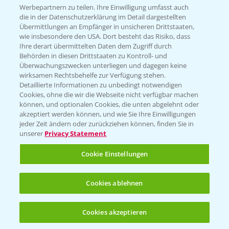
Infos
Werbepartnern zu teilen. Ihre Einwilligung umfasst auch
die in der Datenschutzerklärung im Detail dargestellten
Übermittlungen an Empfänger in unsicheren Drittstaaten,
wie insbesondere den USA. Dort besteht das Risiko, dass
LINKS
Ihre derart übermittelten Daten dem Zugriff durch
Apps
Behörden in diesen Drittstaaten zu Kontroll- und
Überwachungszwecken unterliegen und dagegen keine
Wetter Aktuell
wirksamen Rechtsbehelfe zur Verfügung stehen.
Detaillierte Informationen zu unbedingt notwendigen
Cookies, ohne die wir die Webseite nicht verfügbar machen
BROSCHÜREN
können, und optionalen Cookies, die unten abgelehnt oder
akzeptiert werden können, und wie Sie Ihre Einwilligungen
Ackerbau
jeder Zeit ändern oder zurückziehen können, finden Sie in
unserer
Privacy Statement
Saatgut
Sonderkulturen
Cookie Einstellungen
Verantwortung & Sorgfalt
Cookies ablehnen
PAMIRA - Packmittelrücknahme
Cookies akzeptieren
Öffnen
Bis zu 4 Produkte vergleichen:
(noch 4)
Sammelstellen und Termine