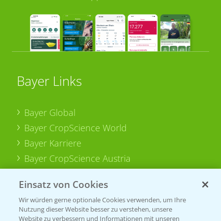
Bayer Links
Bayer Global
Bayer CropScience World
Bayer Karriere
Bayer CropScience Austria
Bayer CropScience Schweiz
Einsatz von Cookies
Presse
Wir würden gerne optionale Cookies verwenden, um Ihre
Vegetables Deutschland
Nutzung dieser Website besser zu verstehen, unsere
Website zu verbessern und Informationen mit unseren