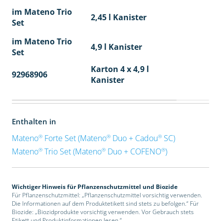
im Mateno Trio
2,45 l Kanister
Set
im Mateno Trio
4,9 l Kanister
Set
Karton 4 x 4,9 l
92968906
40
Kanister
Enthalten in
®
®
®
Mateno
Forte Set (Mateno
Duo + Cadou
SC)
®
®
®
Mateno
Trio Set (Mateno
Duo + COFENO
)
Wichtiger Hinweis für Pflanzenschutzmittel und Biozide
Für Pflanzenschutzmittel: „Pflanzenschutzmittel vorsichtig verwenden.
Die Informationen auf dem Produktetikett sind stets zu befolgen.“ Für
Biozide: „Biozidprodukte vorsichtig verwenden. Vor Gebrauch stets
Etikett und Produktinformationen lesen.“