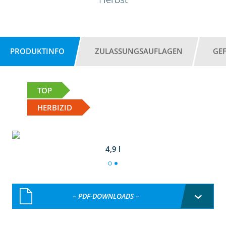
PRODUKTINFO
ZULASSUNGSAUFLAGEN
GE
TOP
HERBIZID
4,9 l
– PDF-DOWNLOADS –