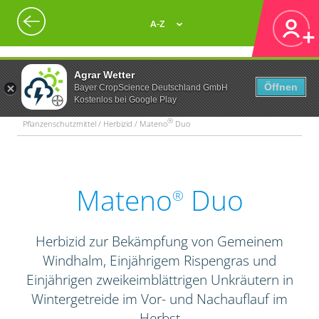
A-Z
Agrar Wetter
Öffnen
Bayer CropScience Deutschland GmbH
Kostenlos bei Google Play
®
Pflanzenschutzmittel / Herbizid / Mateno
Duo
Mateno
Duo
®
Herbizid zur Bekämpfung von Gemeinem
Windhalm, Einjährigem Rispengras und
Einjährigen zweikeimblättrigen Unkräutern in
Wintergetreide im Vor- und Nachauflauf im
Herbst