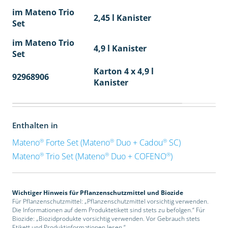
im Mateno Trio
2,45 l Kanister
Set
im Mateno Trio
4,9 l Kanister
Set
Karton 4 x 4,9 l
92968906
40
Kanister
Enthalten in
®
®
®
Mateno
Forte Set (Mateno
Duo + Cadou
SC)
®
®
®
Mateno
Trio Set (Mateno
Duo + COFENO
)
Wichtiger Hinweis für Pflanzenschutzmittel und Biozide
Für Pflanzenschutzmittel: „Pflanzenschutzmittel vorsichtig verwenden.
Die Informationen auf dem Produktetikett sind stets zu befolgen.“ Für
Biozide: „Biozidprodukte vorsichtig verwenden. Vor Gebrauch stets
Etikett und Produktinformationen lesen.“