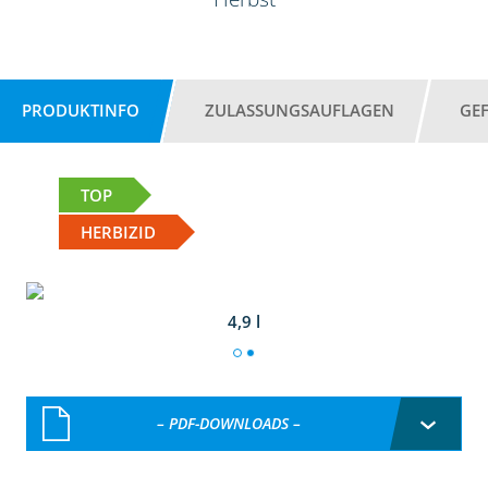
PRODUKTINFO
ZULASSUNGSAUFLAGEN
GE
TOP
HERBIZID
4,9 l
– PDF-DOWNLOADS –