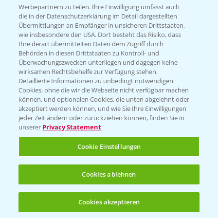
Infos
Werbepartnern zu teilen. Ihre Einwilligung umfasst auch
die in der Datenschutzerklärung im Detail dargestellten
Übermittlungen an Empfänger in unsicheren Drittstaaten,
wie insbesondere den USA. Dort besteht das Risiko, dass
LINKS
Ihre derart übermittelten Daten dem Zugriff durch
Apps
Behörden in diesen Drittstaaten zu Kontroll- und
Überwachungszwecken unterliegen und dagegen keine
Wetter Aktuell
wirksamen Rechtsbehelfe zur Verfügung stehen.
Detaillierte Informationen zu unbedingt notwendigen
Cookies, ohne die wir die Webseite nicht verfügbar machen
BROSCHÜREN
können, und optionalen Cookies, die unten abgelehnt oder
akzeptiert werden können, und wie Sie Ihre Einwilligungen
Ackerbau
jeder Zeit ändern oder zurückziehen können, finden Sie in
unserer
Privacy Statement
Saatgut
Sonderkulturen
Cookie Einstellungen
Verantwortung & Sorgfalt
Cookies ablehnen
PAMIRA - Packmittelrücknahme
Cookies akzeptieren
Öffnen
Bis zu 4 Produkte vergleichen:
(noch 4)
Sammelstellen und Termine