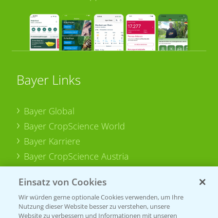
Bayer Links
Bayer Global
Bayer CropScience World
Bayer Karriere
Bayer CropScience Austria
Bayer CropScience Schweiz
Einsatz von Cookies
Presse
Wir würden gerne optionale Cookies verwenden, um Ihre
Vegetables Deutschland
Nutzung dieser Website besser zu verstehen, unsere
Website zu verbessern und Informationen mit unseren