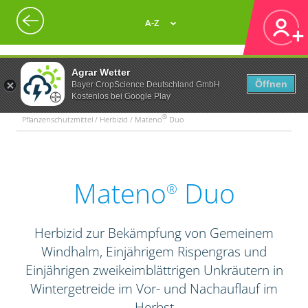
A-Z
Agrar Wetter
Öffnen
Bayer CropScience Deutschland GmbH
Kostenlos bei Google Play
®
Pflanzenschutzmittel / Herbizid / Mateno
Duo
Mateno
Duo
®
Herbizid zur Bekämpfung von Gemeinem
Windhalm, Einjährigem Rispengras und
Einjährigen zweikeimblättrigen Unkräutern in
Wintergetreide im Vor- und Nachauflauf im
Herbst