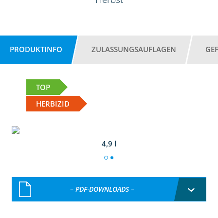
PRODUKTINFO
ZULASSUNGSAUFLAGEN
GE
TOP
HERBIZID
4,9 l
– PDF-DOWNLOADS –