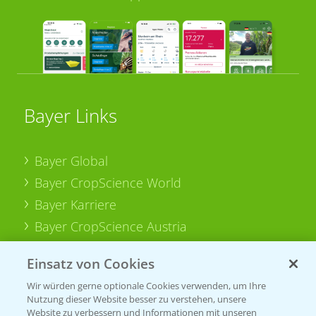
Bayer Links
Bayer Global
Bayer CropScience World
Bayer Karriere
Bayer CropScience Austria
Bayer CropScience Schweiz
Einsatz von Cookies
Presse
Wir würden gerne optionale Cookies verwenden, um Ihre
Vegetables Deutschland
Nutzung dieser Website besser zu verstehen, unsere
Website zu verbessern und Informationen mit unseren