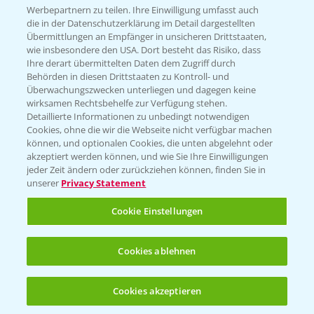
Infos
Werbepartnern zu teilen. Ihre Einwilligung umfasst auch
die in der Datenschutzerklärung im Detail dargestellten
Übermittlungen an Empfänger in unsicheren Drittstaaten,
wie insbesondere den USA. Dort besteht das Risiko, dass
LINKS
Ihre derart übermittelten Daten dem Zugriff durch
Apps
Behörden in diesen Drittstaaten zu Kontroll- und
Überwachungszwecken unterliegen und dagegen keine
Wetter Aktuell
wirksamen Rechtsbehelfe zur Verfügung stehen.
Detaillierte Informationen zu unbedingt notwendigen
Cookies, ohne die wir die Webseite nicht verfügbar machen
BROSCHÜREN
können, und optionalen Cookies, die unten abgelehnt oder
akzeptiert werden können, und wie Sie Ihre Einwilligungen
Ackerbau
jeder Zeit ändern oder zurückziehen können, finden Sie in
unserer
Privacy Statement
Saatgut
Sonderkulturen
Cookie Einstellungen
Verantwortung & Sorgfalt
Cookies ablehnen
PAMIRA - Packmittelrücknahme
Cookies akzeptieren
Öffnen
Bis zu 4 Produkte vergleichen:
(noch 4)
Sammelstellen und Termine