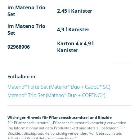
im Mateno Trio
2,45 l Kanister
Set
im Mateno Trio
4,9 l Kanister
Set
Karton 4 x 4,9 l
92968906
40
Kanister
Enthalten in
®
®
®
Mateno
Forte Set (Mateno
Duo + Cadou
SC)
®
®
®
Mateno
Trio Set (Mateno
Duo + COFENO
)
Wichtiger Hinweis für Pflanzenschutzmittel und Biozide
Für Pflanzenschutzmittel: „Pflanzenschutzmittel vorsichtig verwenden.
Die Informationen auf dem Produktetikett sind stets zu befolgen.“ Für
Biozide: „Biozidprodukte vorsichtig verwenden. Vor Gebrauch stets
Etikett und Produktinformationen lesen.“