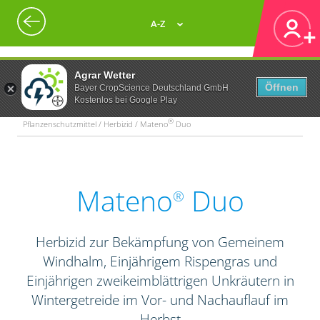
A-Z
Agrar Wetter
Öffnen
Bayer CropScience Deutschland GmbH
Kostenlos bei Google Play
®
Pflanzenschutzmittel / Herbizid / Mateno
Duo
Mateno
Duo
®
Herbizid zur Bekämpfung von Gemeinem
Windhalm, Einjährigem Rispengras und
Einjährigen zweikeimblättrigen Unkräutern in
Wintergetreide im Vor- und Nachauflauf im
Herbst