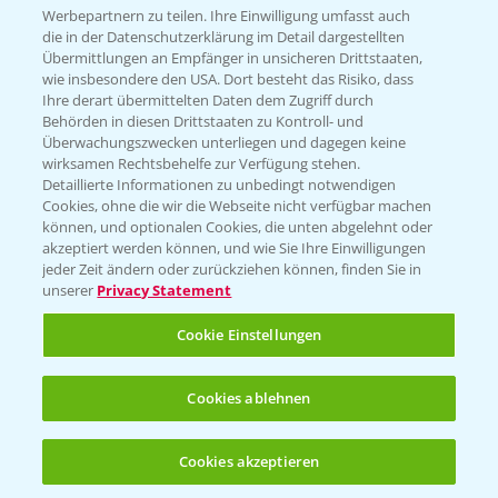
Infos
Werbepartnern zu teilen. Ihre Einwilligung umfasst auch
die in der Datenschutzerklärung im Detail dargestellten
Übermittlungen an Empfänger in unsicheren Drittstaaten,
wie insbesondere den USA. Dort besteht das Risiko, dass
LINKS
Ihre derart übermittelten Daten dem Zugriff durch
Apps
Behörden in diesen Drittstaaten zu Kontroll- und
Überwachungszwecken unterliegen und dagegen keine
Wetter Aktuell
wirksamen Rechtsbehelfe zur Verfügung stehen.
Detaillierte Informationen zu unbedingt notwendigen
Cookies, ohne die wir die Webseite nicht verfügbar machen
BROSCHÜREN
können, und optionalen Cookies, die unten abgelehnt oder
akzeptiert werden können, und wie Sie Ihre Einwilligungen
Ackerbau
jeder Zeit ändern oder zurückziehen können, finden Sie in
unserer
Privacy Statement
Saatgut
Sonderkulturen
Cookie Einstellungen
Verantwortung & Sorgfalt
Cookies ablehnen
PAMIRA - Packmittelrücknahme
Cookies akzeptieren
Öffnen
Bis zu 4 Produkte vergleichen:
(noch 4)
Sammelstellen und Termine