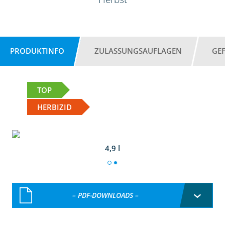
PRODUKTINFO
ZULASSUNGSAUFLAGEN
GE
TOP
HERBIZID
4,9 l
– PDF-DOWNLOADS –