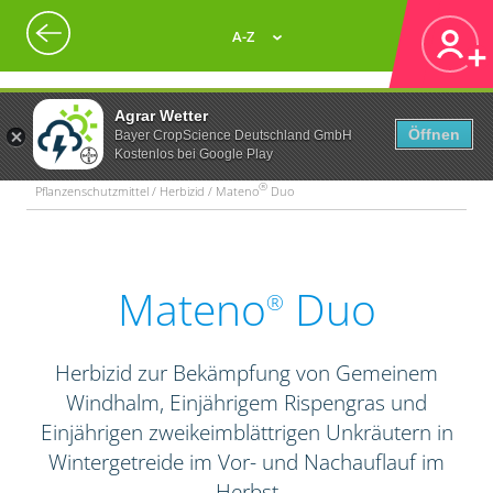
A-Z
Agrar Wetter
Öffnen
Bayer CropScience Deutschland GmbH
Kostenlos bei Google Play
®
Pflanzenschutzmittel / Herbizid / Mateno
Duo
Mateno
Duo
®
Herbizid zur Bekämpfung von Gemeinem
Windhalm, Einjährigem Rispengras und
Einjährigen zweikeimblättrigen Unkräutern in
Wintergetreide im Vor- und Nachauflauf im
Herbst