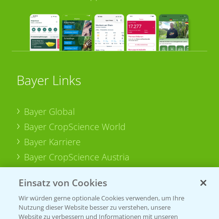
Bayer Links
Bayer Global
Bayer CropScience World
Bayer Karriere
Bayer CropScience Austria
Bayer CropScience Schweiz
Einsatz von Cookies
Presse
Wir würden gerne optionale Cookies verwenden, um Ihre
Vegetables Deutschland
Nutzung dieser Website besser zu verstehen, unsere
Website zu verbessern und Informationen mit unseren