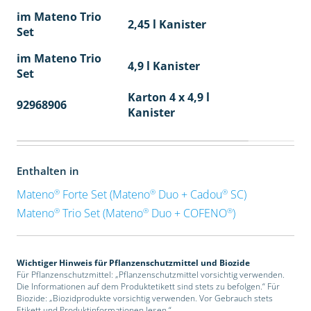
im Mateno Trio
2,45 l Kanister
Set
im Mateno Trio
4,9 l Kanister
Set
Karton 4 x 4,9 l
92968906
40
Kanister
Enthalten in
®
®
®
Mateno
Forte Set (Mateno
Duo + Cadou
SC)
®
®
®
Mateno
Trio Set (Mateno
Duo + COFENO
)
Wichtiger Hinweis für Pflanzenschutzmittel und Biozide
Für Pflanzenschutzmittel: „Pflanzenschutzmittel vorsichtig verwenden.
Die Informationen auf dem Produktetikett sind stets zu befolgen.“ Für
Biozide: „Biozidprodukte vorsichtig verwenden. Vor Gebrauch stets
Etikett und Produktinformationen lesen.“