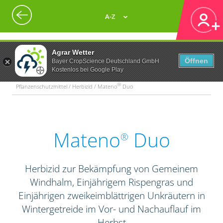
A-Z
Agrar Wetter
Öffnen
Bayer CropScience Deutschland GmbH
Kostenlos bei Google Play
®
Pflanzenschutzmittel / Herbizid / Mateno
Duo
Mateno
Duo
®
Herbizid zur Bekämpfung von Gemeinem
Windhalm, Einjährigem Rispengras und
Einjährigen zweikeimblättrigen Unkräutern in
Wintergetreide im Vor- und Nachauflauf im
Herbst