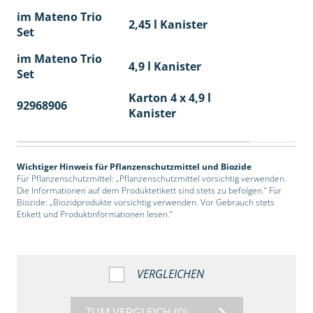
im Mateno Trio
2,45 l Kanister
Set
im Mateno Trio
4,9 l Kanister
Set
Karton 4 x 4,9 l
92968906
40
Kanister
Wichtiger Hinweis für Pflanzenschutzmittel und Biozide
Für Pflanzenschutzmittel: „Pflanzenschutzmittel vorsichtig verwenden.
Die Informationen auf dem Produktetikett sind stets zu befolgen.“ Für
Biozide: „Biozidprodukte vorsichtig verwenden. Vor Gebrauch stets
Etikett und Produktinformationen lesen.“
VERGLEICHEN
ZUM VERGLEICH
(0)