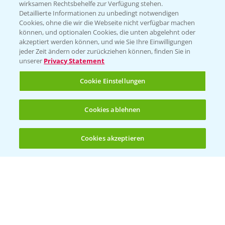
Wetter Aktuell
wirksamen Rechtsbehelfe zur Verfügung stehen.
Detaillierte Informationen zu unbedingt notwendigen
Cookies, ohne die wir die Webseite nicht verfügbar machen
BROSCHÜREN
können, und optionalen Cookies, die unten abgelehnt oder
akzeptiert werden können, und wie Sie Ihre Einwilligungen
Ackerbau
jeder Zeit ändern oder zurückziehen können, finden Sie in
unserer
Privacy Statement
Saatgut
Sonderkulturen
Cookie Einstellungen
Verantwortung & Sorgfalt
Cookies ablehnen
PAMIRA - Packmittelrücknahme
Cookies akzeptieren
Öffnen
Bis zu 4 Produkte vergleichen:
(noch 4)
Sammelstellen und Termine
PRE - Chemikalien sicher entsorgen
Sammelstellen und Termine