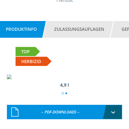
PRODUKTINFO
ZULASSUNGSAUFLAGEN
GE
TOP
HERBIZID
4,9 l
– PDF-DOWNLOADS –