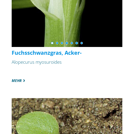
Fuchsschwanzgras, Acker-
Alopecurus myosuroides
MEHR