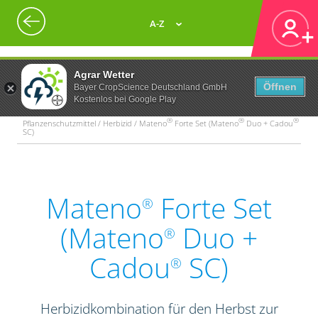
A-Z
Agrar Wetter
Öffnen
Bayer CropScience Deutschland GmbH
Kostenlos bei Google Play
®
®
®
Pflanzenschutzmittel / Herbizid / Mateno
Forte Set (Mateno
Duo + Cadou
SC)
Mateno
Forte Set
®
(Mateno
Duo +
®
Cadou
SC)
®
Herbizidkombination für den Herbst zur