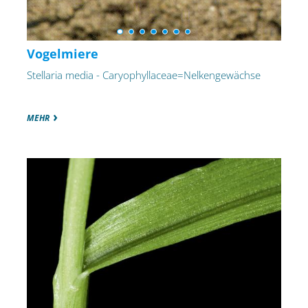
Vogelmiere
Stellaria media - Caryophyllaceae=Nelkengewächse
MEHR