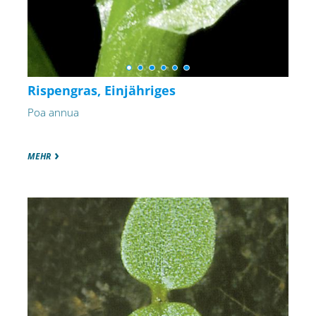
Rispengras, Einjähriges
Poa annua
MEHR