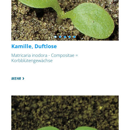
Kamille, Duftlose
Matricaria inodora - Compositae =
Korbblütengewächse
MEHR