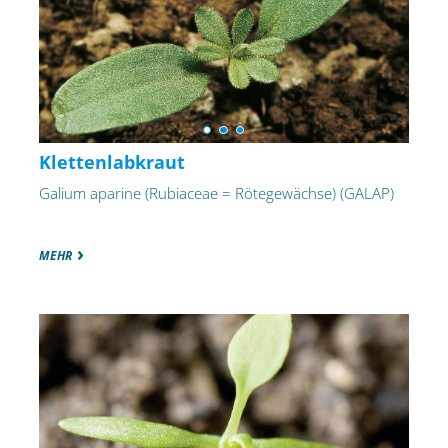
Klettenlabkraut
Galium aparine (Rubiaceae = Rötegewächse) (GALAP)
MEHR