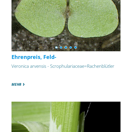
Ehrenpreis, Feld-
Veronica arvensis - Scrophulariaceae=Rachenblütler
MEHR