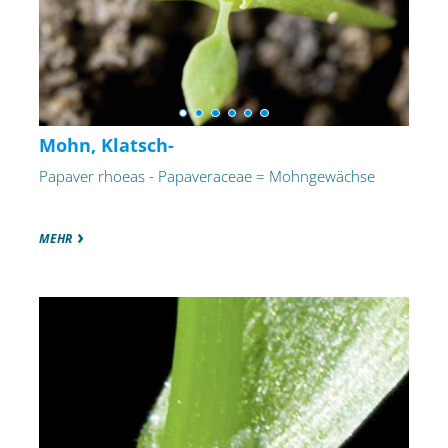
Mohn, Klatsch-
Papaver rhoeas - Papaveraceae = Mohngewächse
MEHR