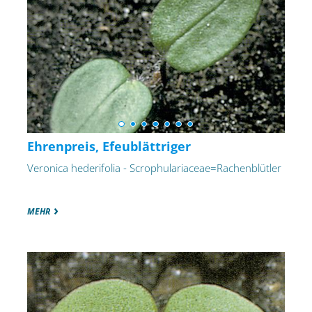
Ehrenpreis, Efeublättriger
Veronica hederifolia - Scrophulariaceae=Rachenblütler
MEHR