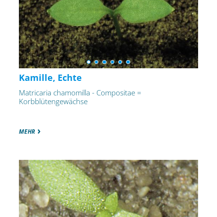
Kamille, Echte
Matricaria chamomilla - Compositae =
Korbblütengewächse
MEHR