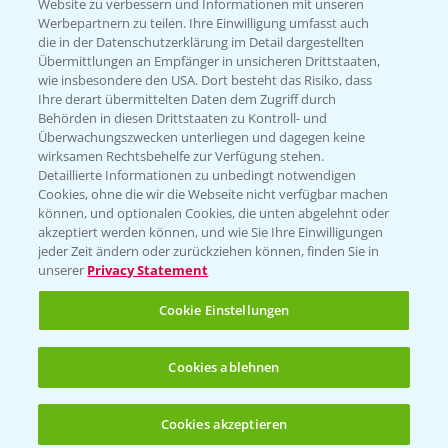
Website zu verbessern und Informationen mit unseren
KONTAKT
Werbepartnern zu teilen. Ihre Einwilligung umfasst auch
die in der Datenschutzerklärung im Detail dargestellten
Übermittlungen an Empfänger in unsicheren Drittstaaten,
Hilfe in Notfällen
wie insbesondere den USA. Dort besteht das Risiko, dass
Ihre derart übermittelten Daten dem Zugriff durch
T.
+49 (0)214/30-20220
Behörden in diesen Drittstaaten zu Kontroll- und
Überwachungszwecken unterliegen und dagegen keine
wirksamen Rechtsbehelfe zur Verfügung stehen.
Detaillierte Informationen zu unbedingt notwendigen
Cookies, ohne die wir die Webseite nicht verfügbar machen
können, und optionalen Cookies, die unten abgelehnt oder
akzeptiert werden können, und wie Sie Ihre Einwilligungen
jeder Zeit ändern oder zurückziehen können, finden Sie in
Folgen Sie uns
unserer
Privacy Statement
Cookie Einstellungen
Cookies ablehnen
Cookies akzeptieren
Allgemeine Nutzungsbedingungen
Datenschutzerklärung