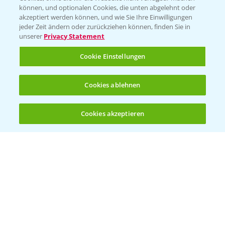
BROSCHÜREN
können, und optionalen Cookies, die unten abgelehnt oder
akzeptiert werden können, und wie Sie Ihre Einwilligungen
Ackerbau
jeder Zeit ändern oder zurückziehen können, finden Sie in
unserer
Privacy Statement
Saatgut
Sonderkulturen
Cookie Einstellungen
Verantwortung & Sorgfalt
Cookies ablehnen
PAMIRA - Packmittelrücknahme
Cookies akzeptieren
Öffnen
Bis zu 4 Produkte vergleichen:
(noch 4)
Sammelstellen und Termine
PRE - Chemikalien sicher entsorgen
Sammelstellen und Termine
Kontakt & Notfall