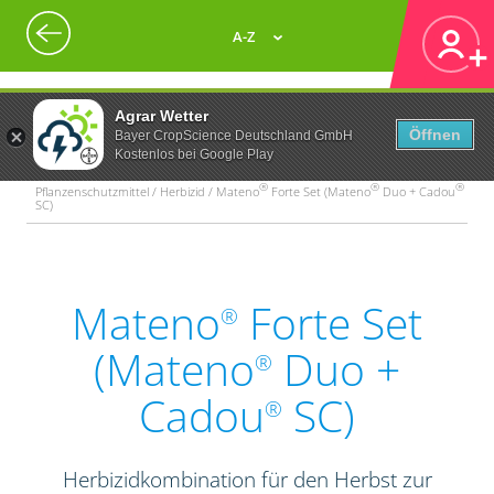
A-Z
Agrar Wetter
Öffnen
Bayer CropScience Deutschland GmbH
Kostenlos bei Google Play
®
®
®
Pflanzenschutzmittel / Herbizid / Mateno
Forte Set (Mateno
Duo + Cadou
SC)
Mateno
Forte Set
®
(Mateno
Duo +
®
Cadou
SC)
®
Herbizidkombination für den Herbst zur