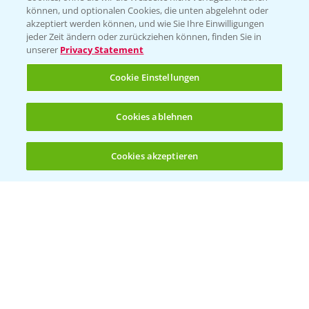
BROSCHÜREN
können, und optionalen Cookies, die unten abgelehnt oder
akzeptiert werden können, und wie Sie Ihre Einwilligungen
Ackerbau
jeder Zeit ändern oder zurückziehen können, finden Sie in
unserer
Privacy Statement
Saatgut
Sonderkulturen
Cookie Einstellungen
Verantwortung & Sorgfalt
Cookies ablehnen
PAMIRA - Packmittelrücknahme
Cookies akzeptieren
Öffnen
Bis zu 4 Produkte vergleichen:
(noch 4)
Sammelstellen und Termine
PRE - Chemikalien sicher entsorgen
Sammelstellen und Termine
Kontakt & Notfall