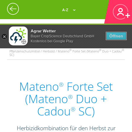
A-Z
Agrar Wetter
Öffnen
Bayer CropScience Deutschland GmbH
Kostenlos bei Google Play
®
®
®
Pflanzenschutzmittel / Herbizid / Mateno
Forte Set (Mateno
Duo + Cadou
SC)
Mateno
Forte Set
®
(Mateno
Duo +
®
Cadou
SC)
®
Herbizidkombination für den Herbst zur