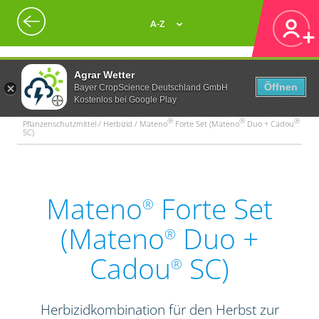
A-Z
Agrar Wetter
Öffnen
Bayer CropScience Deutschland GmbH
Kostenlos bei Google Play
®
®
®
Pflanzenschutzmittel / Herbizid / Mateno
Forte Set (Mateno
Duo + Cadou
SC)
Mateno
Forte Set
®
(Mateno
Duo +
®
Cadou
SC)
®
Herbizidkombination für den Herbst zur