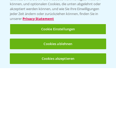
BROSCHÜREN
können, und optionalen Cookies, die unten abgelehnt oder
akzeptiert werden können, und wie Sie Ihre Einwilligungen
Ackerbau
jeder Zeit ändern oder zurückziehen können, finden Sie in
unserer
Privacy Statement
Saatgut
Sonderkulturen
Cookie Einstellungen
Verantwortung & Sorgfalt
Cookies ablehnen
PAMIRA - Packmittelrücknahme
Cookies akzeptieren
Öffnen
Bis zu 4 Produkte vergleichen:
(noch 4)
Sammelstellen und Termine
PRE - Chemikalien sicher entsorgen
Sammelstellen und Termine
Kontakt & Notfall