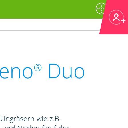
teno
Duo
®
Ungräsern wie z.B.