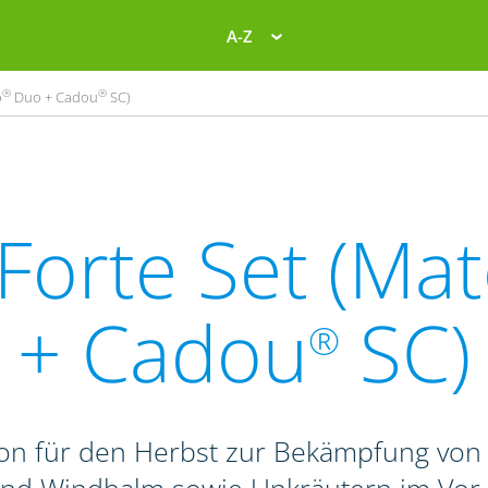
A-Z
®
®
o
Duo + Cadou
SC)
Forte Set (Ma
+ Cadou
SC)
®
on für den Herbst zur Bekämpfung von 