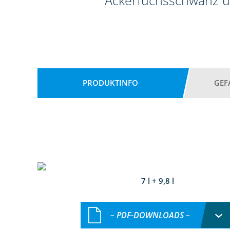
Ackerfuchsschwanz u
PRODUKTINFO
GEF
7 l + 9,8 l
– PDF-DOWNLOADS –