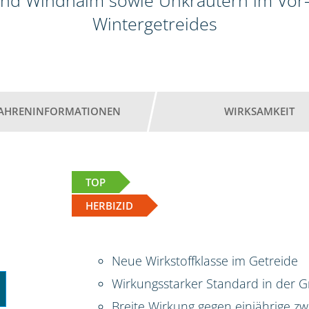
nd Windhalm sowie Unkräutern im Vor-
Wintergetreides
AHRENINFORMATIONEN
WIRKSAMKEIT
TOP
HERBIZID
Neue Wirkstoffklasse im Getreide
Wirkungsstarker Standard in der G
Breite Wirkung gegen einjährige zw