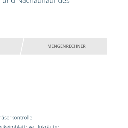
 und Nachauflauf des
MENGENRECHNER
räserkontrolle
eikeimblättrige Unkräuter