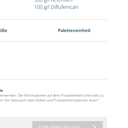
100 g/l Diflufenican
öße
Paletteneinheit
de
 verwenden. Die Informationen auf dem Produktetikett sind stets zu
en. Vor Gebrauch stets Etikett und Produktinformationen lesen.“
ZUM VERGLEICH
(0)