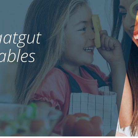
atgut
ables