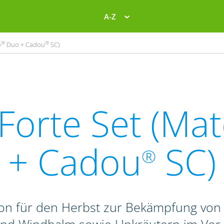
A-Z
®
®
o
Duo + Cadou
SC)
Forte Set (Ma
+ Cadou
SC)
®
on für den Herbst zur Bekämpfung von 