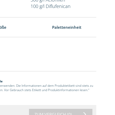
100 g/l Diflufenican
öße
Paletteneinheit
de
 verwenden. Die Informationen auf dem Produktetikett sind stets zu
en. Vor Gebrauch stets Etikett und Produktinformationen lesen.“
ZUM VERGLEICH
(0)