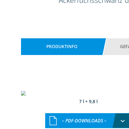
Ackerfuchsschwanz u
PRODUKTINFO
GEF
7 l + 9,8 l
– PDF-DOWNLOADS –