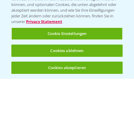
BROSCHÜREN
können, und optionalen Cookies, die unten abgelehnt oder
akzeptiert werden können, und wie Sie Ihre Einwilligungen
Ackerbau
jeder Zeit ändern oder zurückziehen können, finden Sie in
unserer
Privacy Statement
Saatgut
Sonderkulturen
Cookie Einstellungen
Verantwortung & Sorgfalt
Cookies ablehnen
PAMIRA - Packmittelrücknahme
Cookies akzeptieren
Öffnen
Bis zu 4 Produkte vergleichen:
(noch 4)
Sammelstellen und Termine
PRE - Chemikalien sicher entsorgen
Sammelstellen und Termine
Kontakt & Notfall