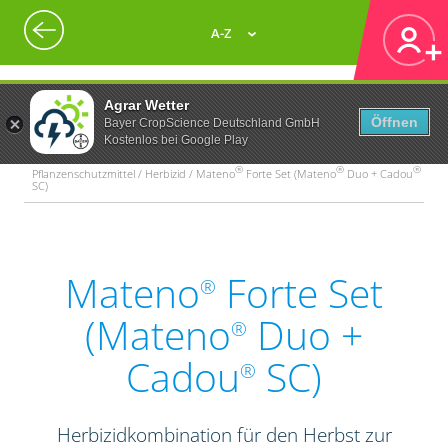
A-Z
Agrar Wetter
Öffnen
Bayer CropScience Deutschland GmbH
Kostenlos bei Google Play
®
®
®
Pflanzenschutzmittel / Herbizid / Mateno
Forte Set (Mateno
Duo + Cadou
SC)
Mateno
Forte Set
®
(Mateno
Duo +
®
Cadou
SC)
®
Herbizidkombination für den Herbst zur