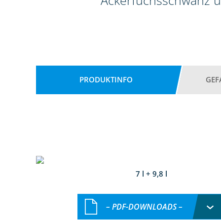
Ackerfuchsschwanz u
PRODUKTINFO
GEF
7 l + 9,8 l
– PDF-DOWNLOADS –