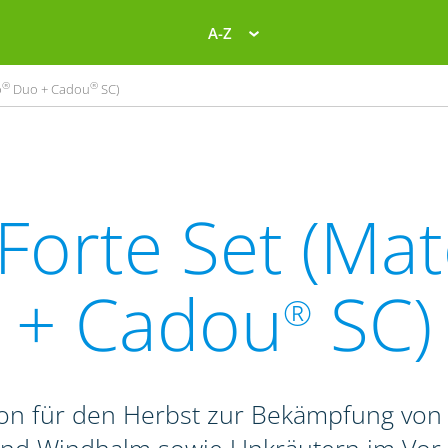
A-Z
®
®
o
Duo + Cadou
SC)
Forte Set (Ma
+ Cadou
SC)
®
on für den Herbst zur Bekämpfung von 