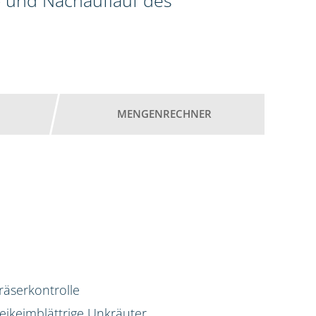
 und Nachauflauf des
MENGENRECHNER
räserkontrolle
eikeimblättrige Unkräuter