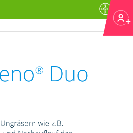
teno
Duo
®
Ungräsern wie z.B.