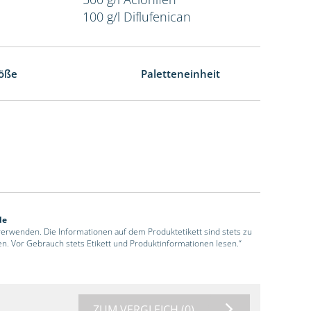
100 g/l Diflufenican
öße
Paletteneinheit
de
 verwenden. Die Informationen auf dem Produktetikett sind stets zu
en. Vor Gebrauch stets Etikett und Produktinformationen lesen.“
ZUM VERGLEICH
(0)