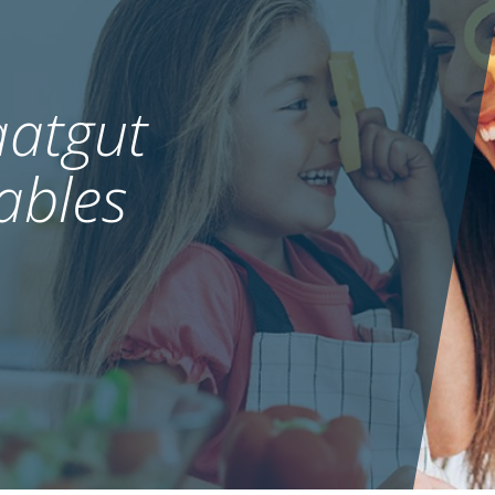
atgut
ables