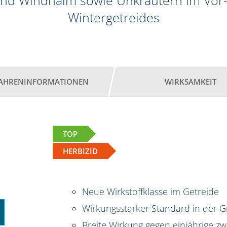
nd Windhalm sowie Unkräutern im Vor-
Wintergetreides
AHRENINFORMATIONEN
WIRKSAMKEIT
TOP
HERBIZID
Neue Wirkstoffklasse im Getreide
Wirkungsstarker Standard in der G
Breite Wirkung gegen einjährige zw