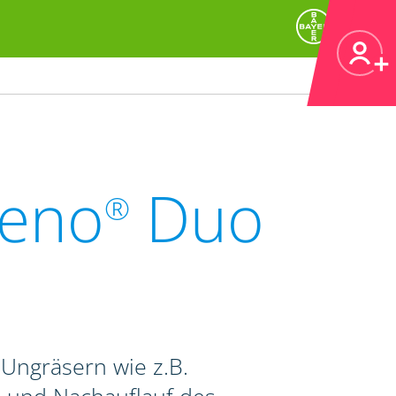
teno
Duo
®
Ungräsern wie z.B.