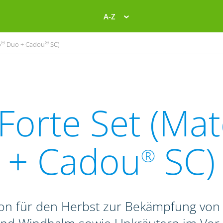
A-Z
®
®
o
Duo + Cadou
SC)
Forte Set (Ma
+ Cadou
SC)
®
on für den Herbst zur Bekämpfung von 