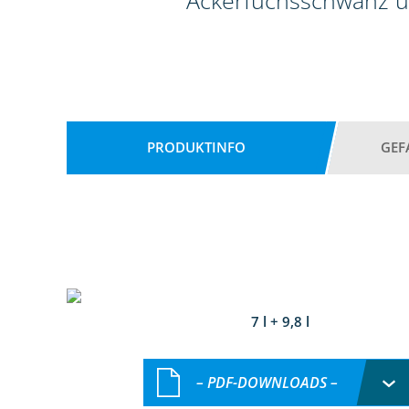
Ackerfuchsschwanz u
PRODUKTINFO
GEF
7 l + 9,8 l
– PDF-DOWNLOADS –