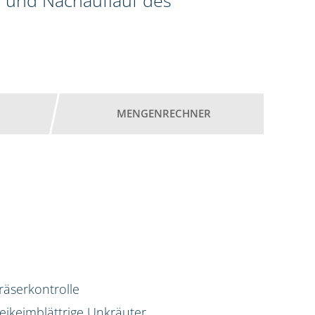
 und Nachauflauf des
MENGENRECHNER
räserkontrolle
eikeimblättrige Unkräuter