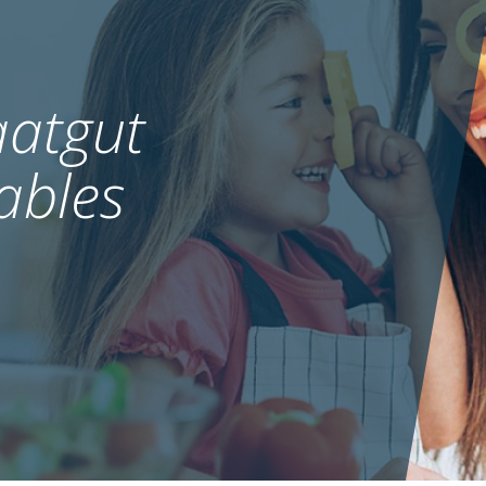
atgut
ables