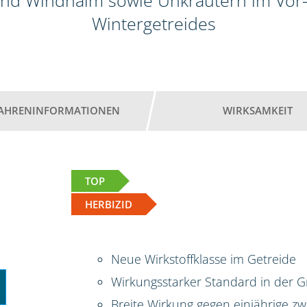
nd Windhalm sowie Unkräutern im Vor-
Wintergetreides
AHRENINFORMATIONEN
WIRKSAMKEIT
TOP
HERBIZID
Neue Wirkstoffklasse im Getreide
Wirkungsstarker Standard in der G
Breite Wirkung gegen einjährige zw