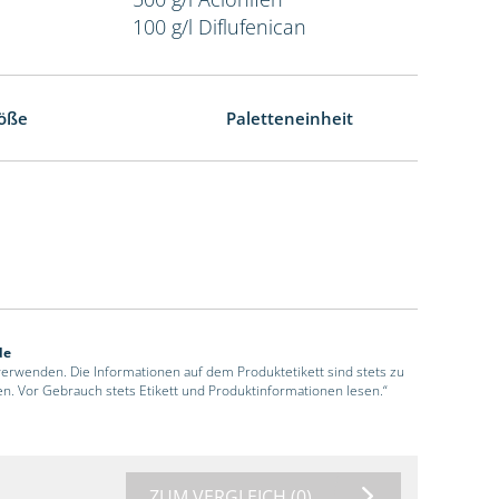
100 g/l Diflufenican
öße
Paletteneinheit
de
 verwenden. Die Informationen auf dem Produktetikett sind stets zu
en. Vor Gebrauch stets Etikett und Produktinformationen lesen.“
ZUM VERGLEICH
(0)