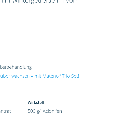
 in Wintergetreide im Vor-
rbstbehandlung
rüber wachsen – mit Mateno
Trio Set!
®
Wirkstoff
ntrat
500 g/l Aclonifen