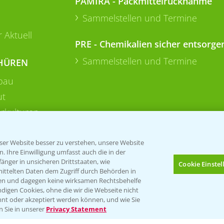
PAMIRA - Packmittelrücknahme
Sammelstellen und Termine
 Aktuell
PRE - Chemikalien sicher entsorge
Sammelstellen und Termine
HÜREN
bau
ut
rkulturen
er Website besser zu verstehen, unsere Website
 Ihre Einwilligung umfasst auch die in der
nger in unsicheren Drittstaaten, wie
Cookie Einste
mittelten Daten dem Zugriff durch Behörden in
gen und dagegen keine wirksamen Rechtsbehelfe
digen Cookies, ohne die wir die Webseite nicht
Folgen Sie uns
nt oder akzeptiert werden können, und wie Sie
Bis zu 4 Produkte vergleichen:
(noch 4)
n Sie in unserer
Privacy Statement