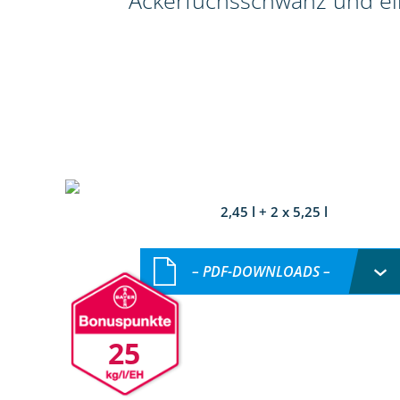
Ackerfuchsschwanz und ein
2,45 l + 2 x 5,25 l
– PDF-DOWNLOADS –
25