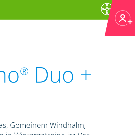
no
Duo +
®
ras, Gemeinem Windhalm,