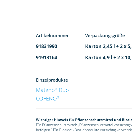
Artikelnummer
Verpackungsgröße
91831990
Karton 2,45 l + 2 x 5
91913164
Karton 4,9 l + 2 x 10
Einzelprodukte
Mateno
Duo
®
COFENO
®
Wichtiger Hinweis für Pflanzenschutzmittel und Biozi
Für Pflanzenschutzmittel: „Pflanzenschutzmittel vorsichtig
befolgen.“ Für Biozide: „Biozidprodukte vorsichtig verwend