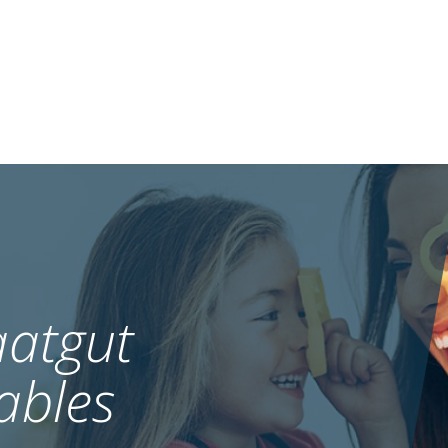
atgut
ables