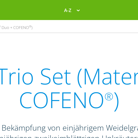
A-Z
®
®
Duo + COFENO
)
Trio Set (Mate
COFENO
)
®
r Bekämpfung von einjährigem Weidelg