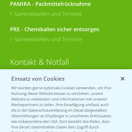
PAMIRA - Packmittelrücknahme
Sammelstellen und Termine
PRE - Chemikalien sicher entsorgen
Sammelstellen und Termine
Kontakt & Notfall
Einsatz von Cookies
Beratung auf WhatsApp
T.
+49 (0)174 346 564 1
Wir würden gerne optionale Cookies verwenden, um Ihre
Nutzung dieser Website besser zu verstehen, unsere
Website zu verbessern und Informationen mit unseren
KONTAKT
Werbepartnern zu teilen. Ihre Einwilligung umfasst auch
die in der Datenschutzerklärung im Detail dargestellten
Übermittlungen an Empfänger in unsicheren Drittstaaten,
Hilfe in Notfällen
wie insbesondere den USA. Dort besteht das Risiko, dass
Ihre derart übermittelten Daten dem Zugriff durch
T.
+49 (0)214/30-20220