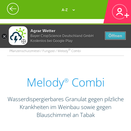
A-Z
Agrar Wetter
Öffnen
Bayer CropScience Deutschland GmbH
Kostenlos bei Google Play
®
Pflanzenschutzmittel / Fungizid / Melody
Combi
Melody
Combi
®
Wasserdispergierbares Granulat gegen pilzliche
Krankheiten im Weinbau sowie gegen
Blauschimmel an Tabak