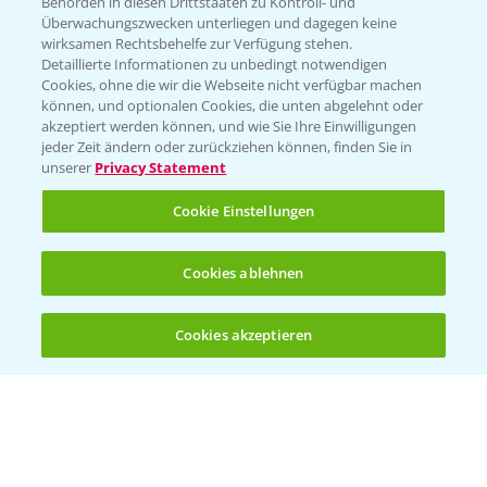
Behörden in diesen Drittstaaten zu Kontroll- und
Überwachungszwecken unterliegen und dagegen keine
wirksamen Rechtsbehelfe zur Verfügung stehen.
Detaillierte Informationen zu unbedingt notwendigen
Cookies, ohne die wir die Webseite nicht verfügbar machen
können, und optionalen Cookies, die unten abgelehnt oder
akzeptiert werden können, und wie Sie Ihre Einwilligungen
jeder Zeit ändern oder zurückziehen können, finden Sie in
Folgen Sie uns
unserer
Privacy Statement
Cookie Einstellungen
Cookies ablehnen
Cookies akzeptieren
Allgemeine Nutzungsbedingungen
Datenschutzerklärung
Impressum
Gebrauchshinweise
© Bayer CropScience Deutschland GmbH