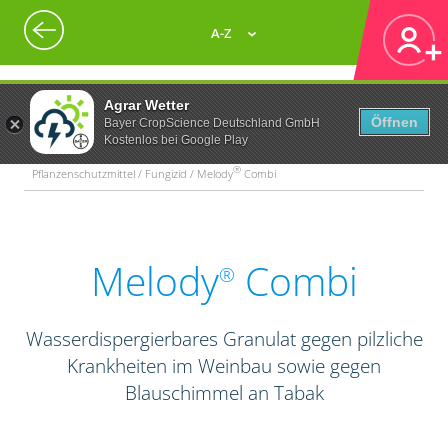
A-Z
Agrar Wetter
Öffnen
Bayer CropScience Deutschland GmbH
Kostenlos bei Google Play
®
Pflanzenschutzmittel / Fungizid / Melody
Combi
Melody
Combi
®
Wasserdispergierbares Granulat gegen pilzliche
Krankheiten im Weinbau sowie gegen
Blauschimmel an Tabak