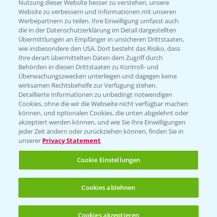
Nutzung dieser Website besser zu verstehen, unsere
Website zu verbessern und Informationen mit unseren
KONTAKT
Werbepartnern zu teilen. Ihre Einwilligung umfasst auch
die in der Datenschutzerklärung im Detail dargestellten
Übermittlungen an Empfänger in unsicheren Drittstaaten,
Hilfe in Notfällen
wie insbesondere den USA. Dort besteht das Risiko, dass
Ihre derart übermittelten Daten dem Zugriff durch
T.
+49 (0)214/30-20220
Behörden in diesen Drittstaaten zu Kontroll- und
Überwachungszwecken unterliegen und dagegen keine
wirksamen Rechtsbehelfe zur Verfügung stehen.
Detaillierte Informationen zu unbedingt notwendigen
Cookies, ohne die wir die Webseite nicht verfügbar machen
können, und optionalen Cookies, die unten abgelehnt oder
akzeptiert werden können, und wie Sie Ihre Einwilligungen
jeder Zeit ändern oder zurückziehen können, finden Sie in
Folgen Sie uns
unserer
Privacy Statement
Cookie Einstellungen
Cookies ablehnen
Cookies akzeptieren