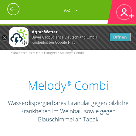
A-Z
Agrar Wetter
Öffnen
Bayer CropScience Deutschland GmbH
Kostenlos bei Google Play
®
Pflanzenschutzmittel / Fungizid / Melody
Combi
Melody
Combi
®
Wasserdispergierbares Granulat gegen pilzliche
Krankheiten im Weinbau sowie gegen
Blauschimmel an Tabak