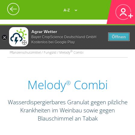
A-Z
Agrar Wetter
Öffnen
Bayer CropScience Deutschland GmbH
Kostenlos bei Google Play
®
Pflanzenschutzmittel / Fungizid / Melody
Combi
Melody
Combi
®
Wasserdispergierbares Granulat gegen pilzliche
Krankheiten im Weinbau sowie gegen
Blauschimmel an Tabak