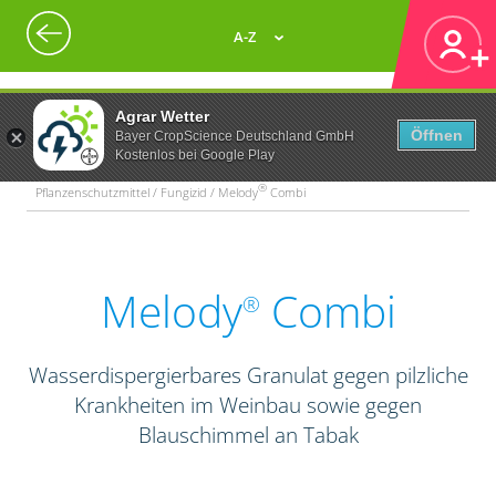
A-Z
Agrar Wetter
Öffnen
Bayer CropScience Deutschland GmbH
Kostenlos bei Google Play
®
Pflanzenschutzmittel / Fungizid / Melody
Combi
Melody
Combi
®
Wasserdispergierbares Granulat gegen pilzliche
Krankheiten im Weinbau sowie gegen
Blauschimmel an Tabak