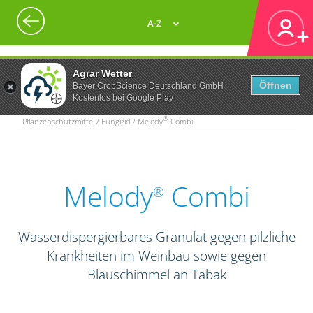
A-Z
Agrar Wetter
Öffnen
Bayer CropScience Deutschland GmbH
Kostenlos bei Google Play
®
Pflanzenschutzmittel / Fungizid / Melody
Combi
Melody
Combi
®
Wasserdispergierbares Granulat gegen pilzliche
Krankheiten im Weinbau sowie gegen
Blauschimmel an Tabak